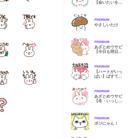
【会いたいを伝
える】
やさしいたけ
あざとめウサピ
【今日も明日も
だいすき】
【ハートがいっ
ぱい】ぱすてる
ふれんず
あざとめウサピ
【冬・いっしょ
にポカポカ】
ポジにゃん！