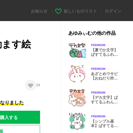
お知らせ
|
欲しいものリスト
|
ログイン
あゆみぃむの他の作品
励ます絵
【夏でか文字】
ぱすてるふれん
ず
あざとめウサピ
【おねだり炸裂
タイム】
39
【デカ文字】ぱ
すてるふれん
になりました
ず〜日常敬語〜
購入する
【シンプル基
本】ぱすてるふ
れんず
題