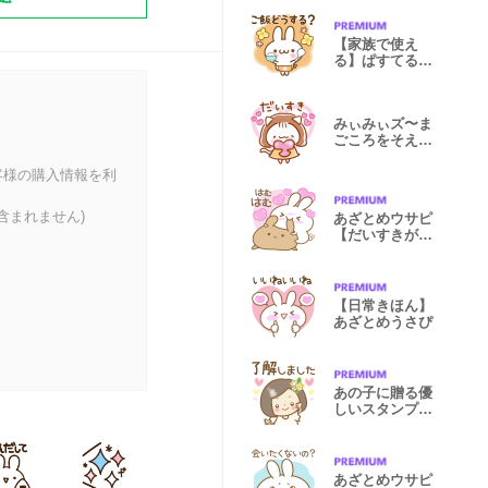
【家族で使え
る】ぱすてるふ
れんず
みぃみぃズ〜ま
ごころをそえ
て〜
客様の購入情報を利
含まれません)
あざとめウサピ
【だいすきが止
まらない】
【日常きほん】
あざとめうさぴ
あの子に贈る優
しいスタンプ
【パステル】
あざとめウサピ