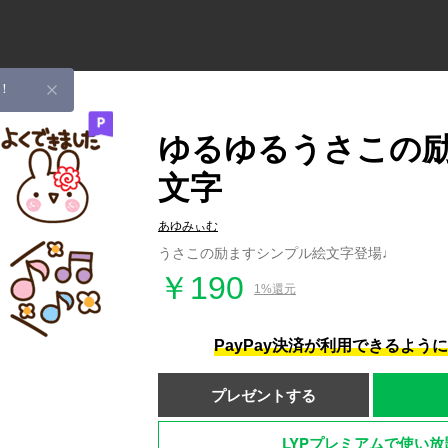
！
ゆるゆるうさこの
文字
あゆみぃむ
うさこの励ますシンプル絵文字登場♩
￥190
1%還元
PayPay決済が利用できるよう
プレゼントする
LYPプレミアムで使い放