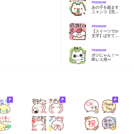
あの子を励ます
ニャンコ【完全
版】
【スイーツでか
文字】ぱすてる
ふれんず
ポジにゃん！〜
即レス用〜