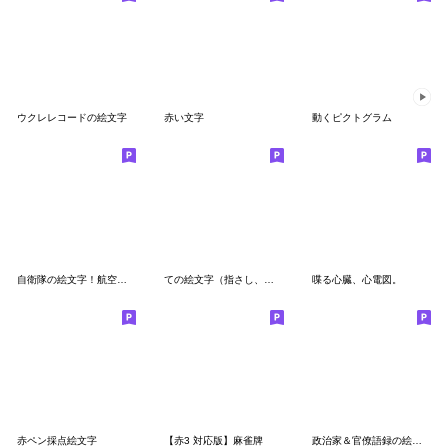
ウクレレコードの絵文字
赤い文字
動くピクトグラム
自衛隊の絵文字！航空自衛官編
ての絵文字（指さし、カウント）
喋る心臓、心電図。
赤ペン採点絵文字
【赤3 対応版】麻雀牌
政治家＆官僚語録の絵文字