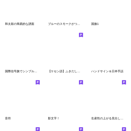
和太鼓の簡易的な譜面
ブルーのスモークがつながる絵文字
国旗1
国際信号旗でシンプル絵文字
【ケセン語】ふきだし絵文字
ハンドサイン＆日本手話
音符
影文字！
生産性の上がる見出しの絵文字