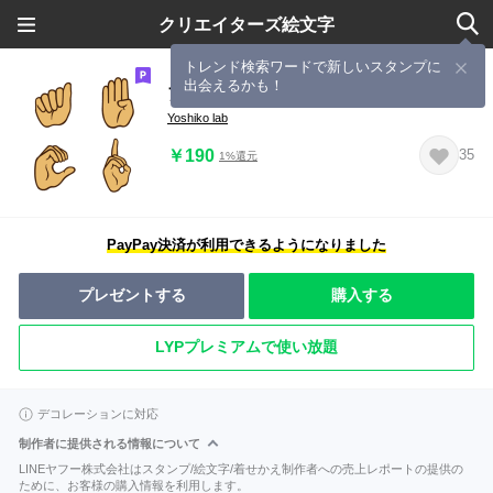
クリエイターズ絵文字
トレンド検索ワードで新しいスタンプに
出会えるかも！
アメリカ式アルファベットの指文字
Yoshiko lab
￥190
35
1%還元
PayPay決済が利用できるようになりました
プレゼントする
購入する
LYPプレミアムで使い放題
デコレーションに対応
制作者に提供される情報について
LINEヤフー株式会社はスタンプ/絵文字/着せかえ制作者への売上レポートの提供の
ために、お客様の購入情報を利用します。