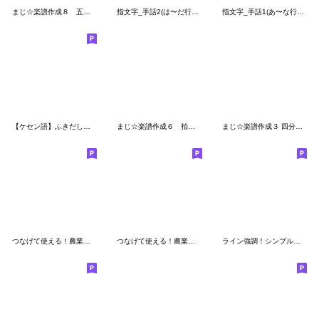
まじ☆楽譜作成８ 五線紙セット
指文字_手話2(は〜だ行、振仮名付）
指文字_手話1(あ〜な行、数字、振仮名付）
【ケセン語】ふきだし絵文字 その２
まじ☆楽譜作成６ 拍子/調号セット
まじ☆楽譜作成３ 四分音符セット
つなげて使える！農業機械3
つなげて使える！農業機械2
ライン強調！シンプルスケジュール絵文字２