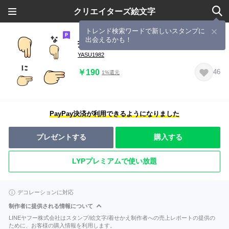
クリエイターズ絵文字
トレンド検索ワードで新しいスタンプに
出会えるかも！
指文字の絵文字（vol.2／な行〜）
YASU1982
￥190
46
1%還元
PayPay決済が利用できるようになりました
プレゼントする
購入する
LYPプレミアムで使い放題
デコレーションに対応
制作者に提供される情報について
LINEヤフー株式会社はスタンプ/絵文字/着せかえ制作者への売上レポートの提供の
ために、お客様の購入情報を利用します。