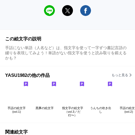
この絵文字の説明
手話にない単語（人名など）は、指文字を使って一字ずつ書記言語の
綴りを表現してみよう！単語がない指文字を使うと読み取りを鍛える
かも？
YASU1982の他の作品
もっと見る
手話の絵文字
黒豚の絵文字
指文字の絵文字
うんちの吹き出
手話の絵文
(vol.1)
（vol.3／だ
し
(vol.2)
行〜）
関連絵文字