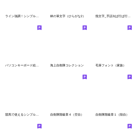
ライン強調！シンプルスケジュール絵文字
林の筆文字（ひらがな2）
指文字_手話3(ば行ぱ行_アルファベット）
パソコンキーボード絵文字 (英数字)
海上自衛隊コレクション
毛筆フォント（家族）
競馬で使えるシンプル絵文字①
自衛隊階級章４（空自）
自衛隊階級章１（陸自）