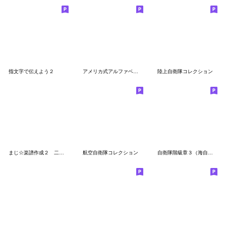
指文字で伝えよう２
アメリカ式アルファベットの指文字
陸上自衛隊コレクション
まじ☆楽譜作成２ 二分音符セット
航空自衛隊コレクション
自衛隊階級章３（海自Ｂ）