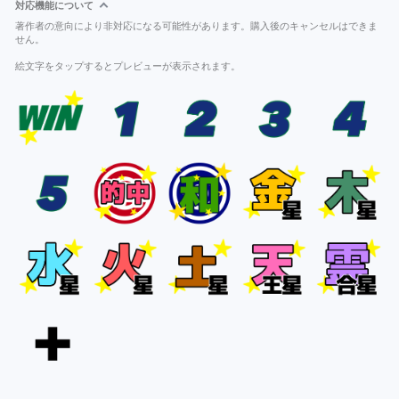
対応機能について
著作者の意向により非対応になる可能性があります。購入後のキャンセルはできま
せん。
絵文字をタップするとプレビューが表示されます。