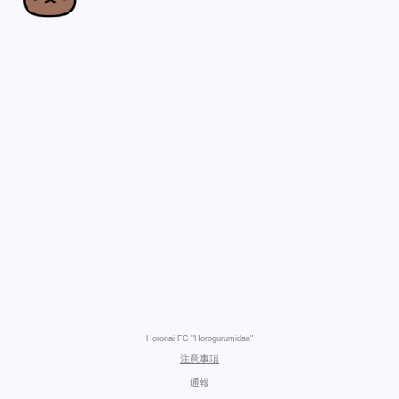
Horonai FC "Horogurumidan"
注意事項
通報