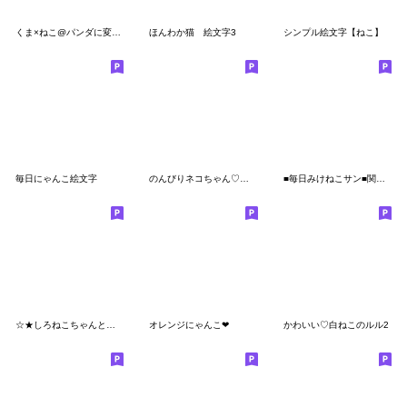
くま×ねこ@パンダに変身⁉️使える絵文字
ほんわか猫 絵文字3
シンプル絵文字【ねこ】
毎日にゃんこ絵文字
のんびりネコちゃん♡絵文字
■毎日みけねこサン■関西編
☆★しろねこちゃんとのEveryday★☆
オレンジにゃんこ❤
かわいい♡白ねこのルル2