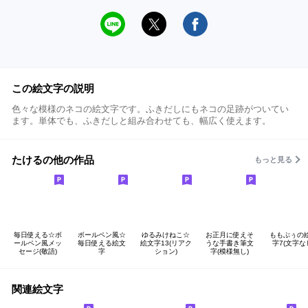
この絵文字の説明
色々な模様のネコの絵文字です。ふきだしにもネコの足跡がついてい
ます。単体でも、ふきだしと組み合わせても、幅広く使えます。
たけるの他の作品
もっと見る
毎日使える☆ボ
ボールペン風☆
ゆるみけねこ☆
お正月に使えそ
ももぶぅの
ールペン風メッ
毎日使える絵文
絵文字13(リアク
うな手書き筆文
字7(文字な
セージ(敬語)
字
ション)
字(模様無し)
関連絵文字