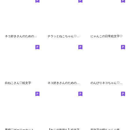
ネコ好きさんのための♡ネコmix
チラッとねこちゃん♡絵文字
にゃんこの日常絵文字♡
白ねこさん♡絵文字
ネコ好きさんのための♡にゃんこふきだし
のんびりネコちゃん♡絵文字5
黒猫♡ガーリーセット
【ねこの気持ち】絵文字
顔文字の猫ちゃん☆挨拶&表情いろいろ