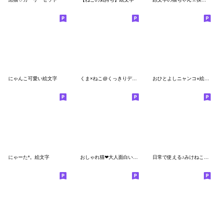
にゃんこ可愛い絵文字
くま×ねこ@くっきりデカ文字敬語mix
おひとよしニャンコ⭐︎絵文字
にゃーた*。絵文字
おしゃれ猫❤大人面白いゆるネクニャ絵文字
日常で使える♪みけねこ絵文字