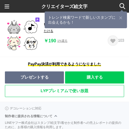
クリエイターズ絵文字
トレンド検索ワードで新しいスタンプに
出会えるかも！
いろんなネコの絵文字
たける
￥190
103
1%還元
PayPay決済が利用できるようになりました
プレゼントする
購入する
LYPプレミアムで使い放題
デコレーションに対応
制作者に提供される情報について
LINEヤフー株式会社はスタンプ/絵文字/着せかえ制作者への売上レポートの提供の
ために、お客様の購入情報を利用します。