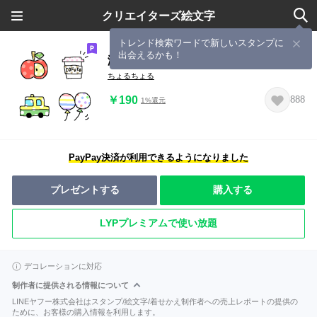
クリエイターズ絵文字
トレンド検索ワードで新しいスタンプに
出会えるかも！
激かわ★絵文字
ちょるちょる
￥190
888
1%還元
PayPay決済が利用できるようになりました
プレゼントする
購入する
LYPプレミアムで使い放題
デコレーションに対応
制作者に提供される情報について
LINEヤフー株式会社はスタンプ/絵文字/着せかえ制作者への売上レポートの提供の
ために、お客様の購入情報を利用します。