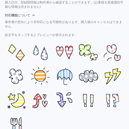
購入日付、登録国情報は制作者から確認することができます。(お客様を直接識別可
能な情報は含まれません)
対応機能について
著作者の意向により非対応になる可能性があります。購入後のキャンセルはできま
せん。
絵文字をタップするとプレビューが表示されます。