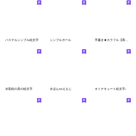
パステルシンプル絵文字
シンプルガール
手書き★カラフル【再販】
水彩絵の具の絵文字
きほんnoえもじ
オトナキュート絵文字♩