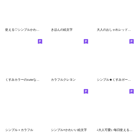
使える♡シンプルかわいい絵文字
きほんの絵文字
大人のおしゃれレッド★ブラック【再販】
くすみカラーのcuteな絵文字2
カラフルクレヨン
シンプル★くすみガーリー
シンプル＋カラフル
シンプル×かわいい絵文字
⁂大人可愛い毎日使える絵文字⁂