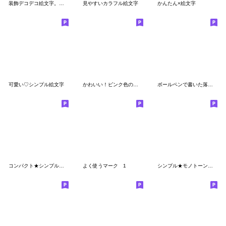
装飾デコデコ絵文字。まとめシリーズ２
見やすいカラフル絵文字
かんたん×絵文字
可愛い♡シンプル絵文字
かわいい！ピンク色の絵文字
ボールペンで書いた落書き絵文字
コンパクト★シンプル【再販】
よく使うマーク 1
シンプル★モノトーン【再販】