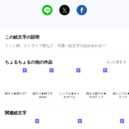
この絵文字の説明
ドット柄、ストライプ柄など…可愛い絵文字の詰め合わせ♡
ちょるちょるの他の作品
もっと見る
雑ネコ★雑ウサ7
雑ネコ★雑ウサ
シンプル★きゃ
雑ネコ雑ウサ★
続シンプル
winter
わガール
ネガティブ
ラック
関連絵文字