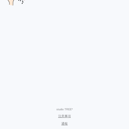
studio TREE*
注意事項
通報