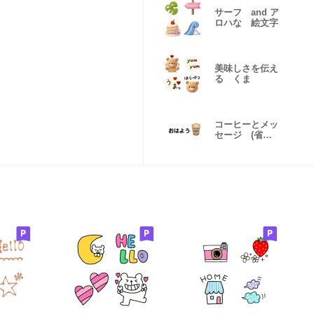
サーフ and ア
ロハな 絵文字
美味しさを伝え
る くま
コーヒーとメッ
セージ (省ス
ペース)