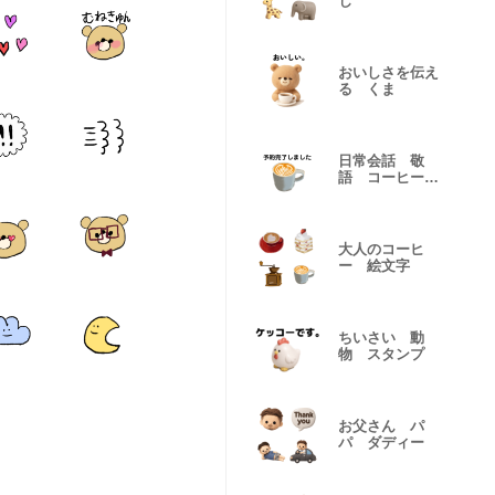
じ
おいしさを伝え
る くま
日常会話 敬
語 コーヒー
スタンプ
大人のコーヒ
ー 絵文字
ちいさい 動
物 スタンプ
お父さん パ
パ ダディー