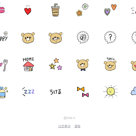
@che.ri
注意事項
通報