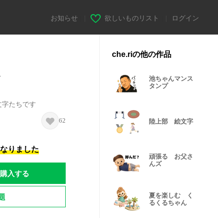
お知らせ
|
欲しいものリスト
|
ログイン
che.riの他の作品
じ
池ちゃんマンス
タンプ
文字たちです
62
陸上部 絵文字
になりました
頑張る お父さ
んズ
購入する
題
夏を楽しむ く
るくるちゃん