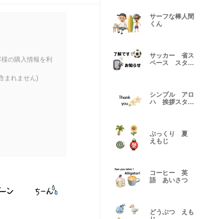
サーフな棒人間
くん
サッカー 省ス
客様の購入情報を利
ペース スタン
プ
含まれません)
シンプル アロ
ハ 挨拶スタン
プ
ぷっくり 夏
えもじ
コーヒー 英
語 あいさつ
どうぶつ えも