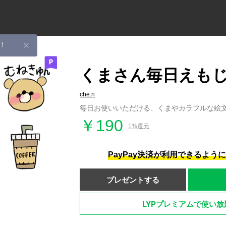
！
くまさん毎日えも
che.ri
毎日お使いいただける、くまやカラフルな絵
￥190
1%還元
PayPay決済が利用できるよう
プレゼントする
LYPプレミアムで使い放