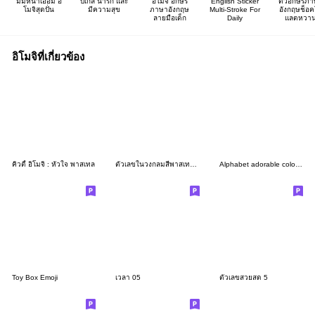
มีมหน้าเอือม อิ
บีเกิ้ล น่ารัก และ
อิโมจิ อักษร
English Sticker
ตัวอักษรภา
โมจิสุดปั่น
มีความสุข
ภาษาอังกฤษ
Multi-Stroke For
อังกฤษช็อค
ลายมือเด็ก
Daily
แลตหวา
อิโมจิที่เกี่ยวข้อง
คิวตี้ อิโมจิ : หัวใจ พาสเทล
ตัวเลขในวงกลมสีพาสเทล คัลเลอร์ฟูล อิโมจิ
Alphabet adorable colorful funny 2
Toy Box Emoji
เวลา 05
ตัวเลขสวยสด 5