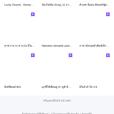
Lucky Charms , Gemstones and Amulets
น้องไข่เค็ม Emoji_11 มาแล้วจร้า
ตัวเลข นีออน คัลเลอร์ฟูล ไลท์ อิโมจิ
ตาหวาน กะ ตาแว่น อิโมจิ (English)
Alphabet adorable pastel cute emoji
ภาษาอังกฤษตัวพิมพ์เล็ก ในกล่องสี่เหลี่ยม
อิ้งค์ฟ้อนต์ #01
มุกชี้ให้้เพื่อนดู ฮา ดูดี มีสไตล์
อิโมจิ คำโต V.6
ครีเอเตอร์อิโมจิ หน้าหลัก
|
|
ข้อกำหนดการใช้บริการ
นโยบายความเป็นส่วนตัว
ช่วยเหลือ