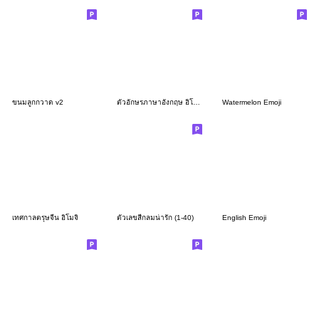
ขนมลูกกวาด v2
ตัวอักษรภาษาอังกฤษ อิโมจิ ก-ฮ ลูกอม
Watermelon Emoji
เทศกาลตรุษจีน อิโมจิ
ตัวเลขสีกลมน่ารัก (1-40)
English Emoji