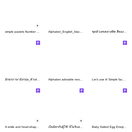
simple pastels Number move Letter Emoji
Alphabet_English_black_1
ชุดตัวเลขคลาสสิค สีทอง อิโมจิ
อักษรภาษาอังกฤษ_ตัวเลข(9)
Alphabet adorable neon funny
Let's use it! Simple face EMOJI
A smile and heart-shaped 2
เป็นมิตรกับผู้ใช้! อิโมจิแอนิเมชัน
Baby Salted Egg Emoji so cute 1.