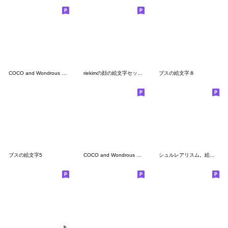
COCO and Wondrous Emoji 9
riekimの顔の絵文字セットパック
ブスの絵文字８
ブスの絵文字5
COCO and Wondrous Emoji 6
シュルレアリスム。絵文字 4コめ