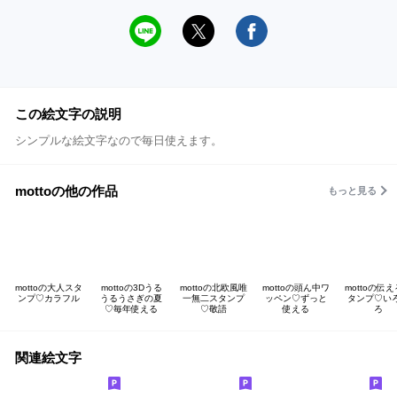
この絵文字の説明
シンプルな絵文字なので毎日使えます。
mottoの他の作品
もっと見る
mottoの大人スタ
mottoの3Dうる
mottoの北欧風唯
mottoの頭ん中ワ
mottoの伝
ンプ♡カラフル
うるうさぎの夏
一無二スタンプ
ッペン♡ずっと
タンプ♡い
♡毎年使える
♡敬語
使える
ろ
関連絵文字