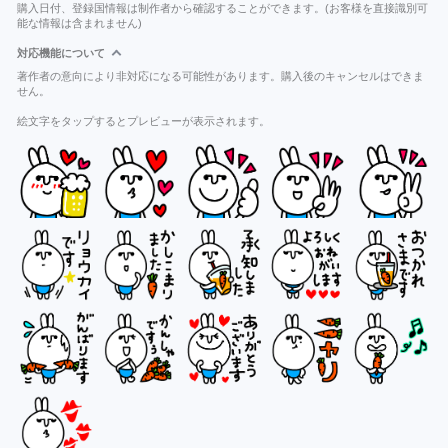
購入日付、登録国情報は制作者から確認することができます。(お客様を直接識別可
能な情報は含まれません)
対応機能について
著作者の意向により非対応になる可能性があります。購入後のキャンセルはできま
せん。
絵文字をタップするとプレビューが表示されます。