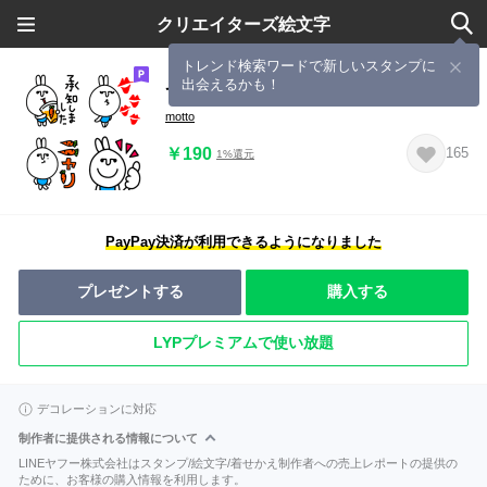
クリエイターズ絵文字
トレンド検索ワードで新しいスタンプに
出会えるかも！
ていねいウサギ☆敬語
motto
￥190
165
1%還元
PayPay決済が利用できるようになりました
プレゼントする
購入する
LYPプレミアムで使い放題
デコレーションに対応
制作者に提供される情報について
LINEヤフー株式会社はスタンプ/絵文字/着せかえ制作者への売上レポートの提供の
ために、お客様の購入情報を利用します。