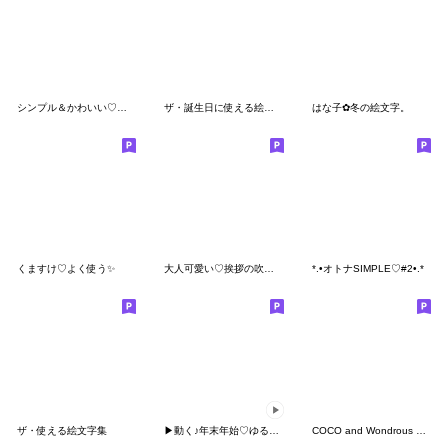
シンプル＆かわいい♡絵文字
ザ・誕生日に使える絵文字集
はな子✿冬の絵文字。
くますけ♡よく使う✨
大人可愛い♡挨拶の吹き出し
*.•オトナSIMPLE♡#2•.*
ザ・使える絵文字集
▶︎動く♪年末年始♡ゆるボブGIRL
COCO and Wondrous Emoji 5