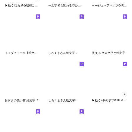
▶︎動く!はな子✿昭和ことばだよん。
一文字でも伝わる♡ひーたんの挨拶？絵文字
ベージュヘア＊ボブGIRL♡文字入り絵文字
トモダチトーク【絵文字】
しろくまさん絵文字 2
使える!文末文字と絵文字
目付きの悪い猫 絵文字 ２
しろくまさん絵文字4
▶︎動く♪冬のボブGIRL&どうぶつ