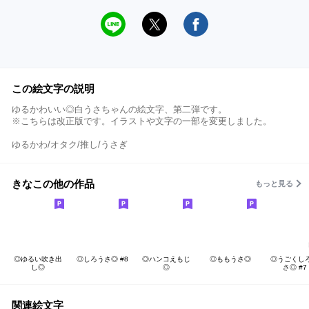
この絵文字の説明
ゆるかわいい◎白うさちゃんの絵文字、第二弾です。
※こちらは改正版です。イラストや文字の一部を変更しました。
ゆるかわ/オタク/推し/うさぎ
きなこの他の作品
もっと見る
◎ゆるい吹き出
◎しろうさ◎ #8
◎ハンコえもじ
◎ももうさ◎
◎うごくし
し◎
◎
さ◎ #7
関連絵文字