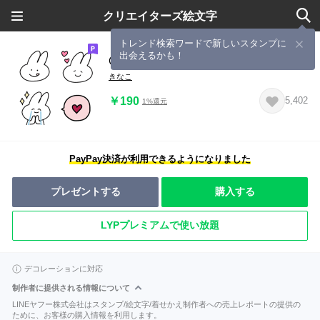
クリエイターズ絵文字
トレンド検索ワードで新しいスタンプに
出会えるかも！
◎しろうさ◎ #2
きなこ
￥190
5,402
1%還元
PayPay決済が利用できるようになりました
プレゼントする
購入する
LYPプレミアムで使い放題
デコレーションに対応
制作者に提供される情報について
LINEヤフー株式会社はスタンプ/絵文字/着せかえ制作者への売上レポートの提供の
ために、お客様の購入情報を利用します。