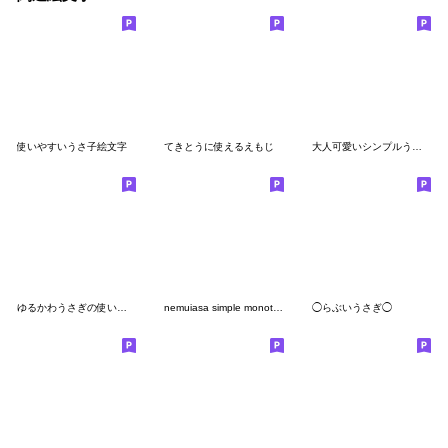
使いやすいうさ子絵文字
てきとうに使えるえもじ
大人可愛いシンプルうさぎさん＊絵文字
ゆるかわうさぎの使いやすい絵文字
nemuiasa simple monotone emoji
◯らぶいうさぎ◯