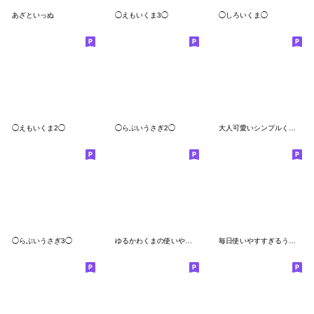
あざといっぬ
◯えもいくま3◯
◯しろいくま◯
◯えもいくま2◯
◯らぶいうさぎ2◯
大人可愛いシンプルくまさん＊絵文字
◯らぶいうさぎ3◯
ゆるかわくまの使いやすい絵文字
毎日使いやすすぎるうっさっぎ。