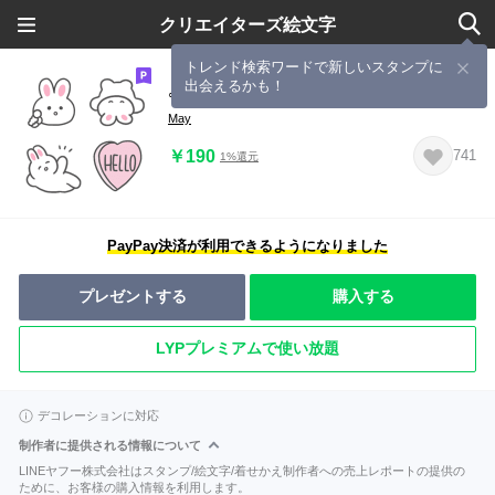
クリエイターズ絵文字
トレンド検索ワードで新しいスタンプに
出会えるかも！
◦.もっとやる気のないうさぎ.◦
May
￥190
741
1%還元
PayPay決済が利用できるようになりました
プレゼントする
購入する
LYPプレミアムで使い放題
デコレーションに対応
制作者に提供される情報について
LINEヤフー株式会社はスタンプ/絵文字/着せかえ制作者への売上レポートの提供の
ために、お客様の購入情報を利用します。