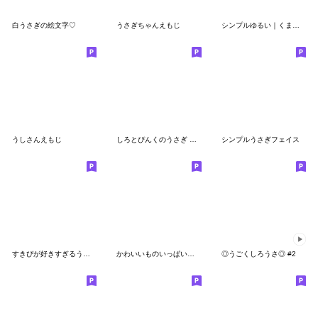
白うさぎの絵文字♡
うさぎちゃんえもじ
シンプルゆるい｜くまうさぎ絵文字 - 03
うしさんえもじ
しろとぴんくのうさぎ 絵文字
シンプルうさぎフェイス
すきぴが好きすぎるうさぎ
かわいいものいっぱい絵文字
◎うごくしろうさ◎ #2