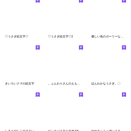
♡うさぎ絵文字♡
♡うさぎ絵文字♡2
優しい色のガーリーな水色うさぎ＊絵文字
きいろいクマの絵文字
。ふんわりさんのえもじ 。
ほんわかなうさぎ。〇
しろとぴんくの小さいうさぎ 絵文字
ピンクパステルYUKANCOうさぎ♡
ややネットっぽいうさぎ。