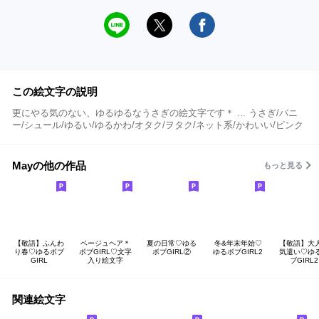
この絵文字の説明
更にやる気のない、ゆるゆるなうさぎの絵文字です＊ ... うさぎ/バニ
ー/シュール/ゆるい/ゆるかわ/オタク/ヲタク/ネット系/かわいい/ピンク
Mayの他の作品
もっと見る
【敬語】ふんわ
ベージュヘア＊
夏の日常♡ゆる
冬&年末年始♡
【敬語】大
り春♡ゆるボブ
ボブGIRL♡文字
ボブGIRL②
ゆるボブGIRL2
気遣い♡ゆ
GIRL
入り絵文字
ブGIRL2
関連絵文字