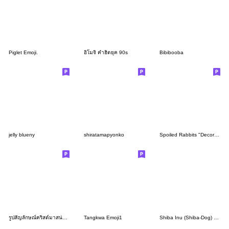
Piglet Emoji.
อิโมจิ คำฮิตยุค 90s
Bibibooba
jelly blueny
shiratamapyonko
Spoiled Rabbits "Decoration Emoji"
รูปสัญลักษณ์คริสต์มาสน่ารัก
Tangkwa Emoji1
Shiba Inu (Shiba-Dog) emoji