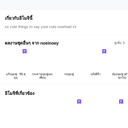
เกี่ยวกับอิโมจินี้
xx cute things to say your cute overload xx
ผลงานชุดอื่นๆ จาก noeinoey
ดูเพิ่ม
แก๊งนุ่มฟู : บิบิ &
กระต่ายนุ่มฟูและ
กบนุ่มฟู
แก๊งผีจิ๋ว
น้องนุ่มฟู (ค
มุมุ
เพื่อน
ทุกวัน)
อิโมจิที่เกี่ยวข้อง