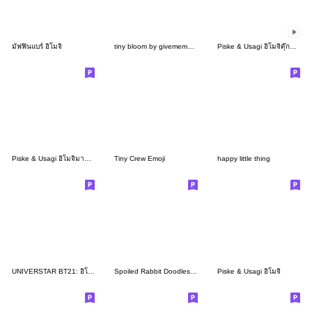
มัฟฟินแบร์ อิโมจิ
tiny bloom by givememuseums
Piske & Usagi อิโมจิดุ๊กดิ๊กจาก Kanahei
Piske & Usagi อิโมจิมากมายไปหมด
Tiny Crew Emoji
happy little thing
UNIVERSTAR BT21: อิโมจิสุดคิวท์
Spoiled Rabbit Doodles Emoji
Piske & Usagi อิโมจิ