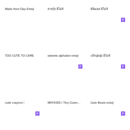
Made from Clay Emoji
สายรุ้ง อิโมจิ
มินิมอล อิโมจิ
TOO CUTE TO CARE
sweetie alphabet emoji
แก๊งปุยปุย อิโมจิ
cutie crayons !
MAYKIDS | Tiny Cuteness
Care Bears emoji