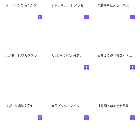
ボールペンでらくがきしてみた3
オトナキュート メッセージ絵文字
気持ちを伝える♡大人可愛い絵文字
♡めるもじ♡カラフル敬語ふきだし
大人のシンプル可愛い吹き出し絵文字♡
日常よく使う言葉～あいさつ～
挨拶・単語絵文字♥
毎日ビッグスマイル
【線画＊ゆるかわ風挨拶絵文字♩】