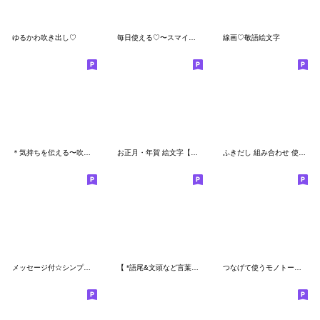
ゆるかわ吹き出し♡
毎日使える♡〜スマイルにこちゃん〜
線画♡敬語絵文字
＊気持ちを伝える〜吹き出し絵文字〜
お正月・年賀 絵文字【年末年始】
ふきだし 組み合わせ 使える絵文字☺︎
メッセージ付☆シンプル可愛い顔文字絵文字
【 *語尾&文頭など言葉絵文字*】
つなげて使うモノトーン絵文字