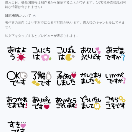
購入日付、登録国情報は制作者から確認することができます。(お客様を直接識別可
能な情報は含まれません)
対応機能について
著作者の意向により非対応になる可能性があります。購入後のキャンセルはできま
せん。
絵文字をタップするとプレビューが表示されます。