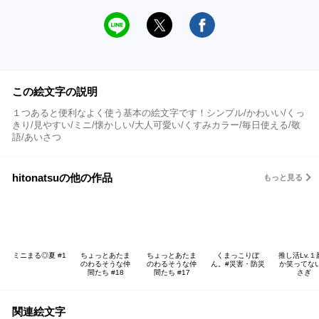
この絵文字の説明
１つあると便利なよく使う基本の絵文字です！シンプル/かわいい/くっ
きり/見やすい/ミニ/懐かしい/大人可愛い/くすみカラー/毎日使える/敬
語/あいさつ
hitonatsuの他の作品
もっと見る
ミニまる◎夏 #1
ちょっとあたま
ちょっとあたま
くまっこりぼ
推し活Lv.１
のわるそうな仲
のわるそうな仲
ん。#災害・防災
か笑ってな
間たち #18
間たち #17
さぎ
関連絵文字