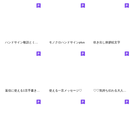
ハンドサイン敬語とミニ敬語
モノクロハンドサインplus
吹き出し挨拶絵文字
返信に使える1言手書き文字セット 敬語Ver
使える一言メッセージ♡
♡♡気持ち伝わる大人シンプル絵文字♡♡