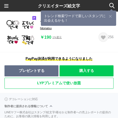
クリエイターズ絵文字
トレンド検索ワードで新しいスタンプに
出会えるかも！
プチ＊シンプルメッセージ絵文字(1)
hitonatsu
￥190
256
1%還元
PayPay決済が利用できるようになりました
プレゼントする
購入する
LYPプレミアムで使い放題
デコレーションに対応
制作者に提供される情報について
LINEヤフー株式会社はスタンプ/絵文字/着せかえ制作者への売上レポートの提供の
ために、お客様の購入情報を利用します。