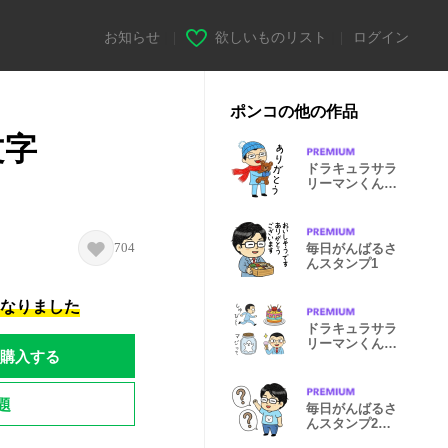
お知らせ
|
欲しいものリスト
|
ログイン
ポンコの他の作品
文字
ドラキュラサラ
リーマンくん2
クリスマス
704
毎日がんばるさ
んスタンプ1
になりました
ドラキュラサラ
リーマンくん絵
購入する
文字1
題
毎日がんばるさ
んスタンプ2休
日編