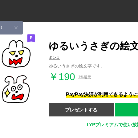
！
ゆるいうさぎの絵
ポンコ
ゆるいうさぎの絵文字です。
￥190
1%還元
PayPay決済が利用できるよう
プレゼントする
LYPプレミアムで使い放