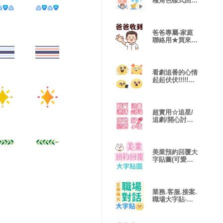
種角色樣式回覆
專用包(動態版
爸爸專屬-家庭
聯絡用★買來送
給爸爸！
看劇追番的心情
起起伏伏!!!!!看
我CP❤️❤️
超實用☆追星/
追劇/開心討論
(可愛文字版)
美業預約回覆大
字貼圖(可愛兔
兔版)工作專用
業務.客服.接案.
職場大字貼-大
字清楚常用包