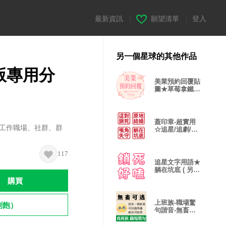
最新資訊
|
願望清單
|
登入
另一個星球的其他作品
版專用分
美業預約回覆貼
圖★草莓拿鐵風
味
蓋印章-超實用
適合 工作職場、社群、群
☆追星/追劇/開
心討論 表情貼
117
追星文字用語★
躺在坑底 ( 另有
動態版 )
購買
上班族-職場驚
到飽）
句諧音-無畜可
逃/保持初薪