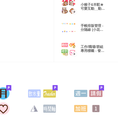
小猴子&羊駝★
可愛互動__動態
版
手帳排版管理 -
分隔線 (小花小
草可愛裝飾)
工作/職場/群組
專用標籤 - 發訊
息(動態版)