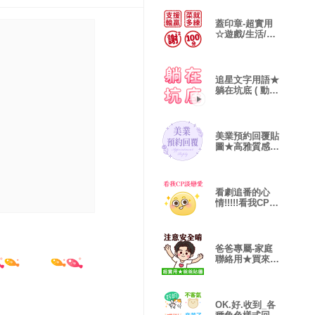
蓋印章-超實用
☆遊戲/生活/工
作回覆 表情貼
追星文字用語★
躺在坑底 ( 動態
版 )
美業預約回覆貼
圖★高雅質感風
格
看劇追番的心
情!!!!!看我CP❤️
❤️❤️
爸爸專屬-家庭
聯絡用★買來送
給爸爸！2
OK.好.收到_各