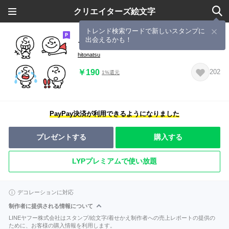
クリエイターズ絵文字
トレンド検索ワードで新しいスタンプに
出会えるかも！
ちびヒーロー
hitonatsu
￥190
202
1%還元
PayPay決済が利用できるようになりました
プレゼントする
購入する
LYPプレミアムで使い放題
デコレーションに対応
制作者に提供される情報について
LINEヤフー株式会社はスタンプ/絵文字/着せかえ制作者への売上レポートの提供の
ために、お客様の購入情報を利用します。