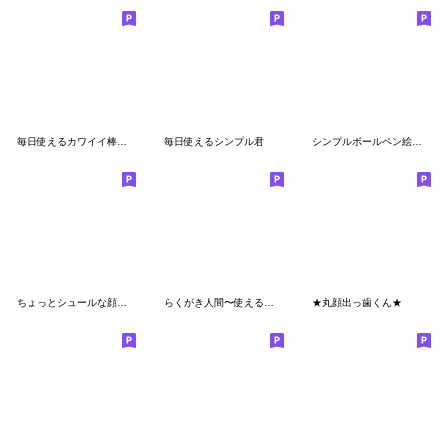
毎日使えるカワイイ棒人間
毎日使えるシンプル君
シンプルボールペン絵文字☆
ちょっとシュールな顔で伝えたい
らくがき人間〜使える絵文字〜
★丸顔出っ歯くん★