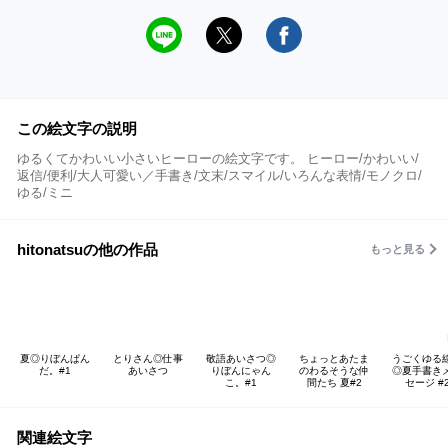
この絵文字の説明
ゆるくてかわいい小さいヒーローの絵文字です。 ヒーロー/かわいい/
返信/便利/大人可愛い／手書き/文末/スマイル/いろんな表情/モノクロ/
ゆる/ミニ
hitonatsuの他の作品
もっと見る
夏◎りぼんぱん
とりさん◎仕事
敬語あいさつ◎
ちょっとあたま
うごくゆる
だ。#1
あいさつ
りぼんにゃん
のわるそうな仲
◎夏手書き
こ。#1
間たち 夏#2
セージ #
関連絵文字