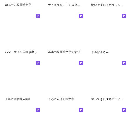
ゆるーい線画絵文字
ナチュラル。モンスター。*
使いやすい！カラフルモンスターの絵文字
ハンドサイン♡吹き出し
基本の線画絵文字です♡
まるぽよさん
丁寧に話す棒人間3
くろにんげん絵文字
帰ってきた★ネガティブ坊や