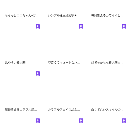
ちらっとニコちゃん♦万能絵文字3
シンプル線画絵文字✴
毎日使えるカワイイしろいやつ
見やすい棒人間
♡赤くてキュートなハンド♡絵文字
頭でっかちな棒人間☆絵文字
毎日使えるカラフル顔絵文字♡
カラフルフェイス絵文字♡
白くて丸いスマイルの絵文字♡