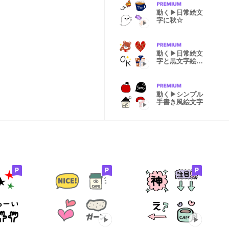
動く▶日常絵文
字に秋☆
動く▶日常絵文
字と黒文字絵文
字 2
動く▶シンプル
手書き風絵文字