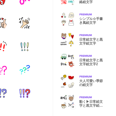
絡絵文字
シンプル☆手書
き風絵文字
日常絵文字と黒
文字絵文字
日常絵文字と黒
文字絵文字2
大人可愛い季節
の絵文字
動く▶日常絵文
字と黒文字絵文
字