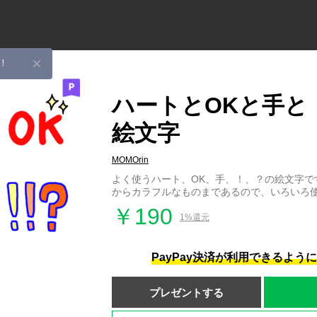
！
ハートとOKと手と
絵文字
MOMOrin
よく使うハート、OK、手、！、？の絵文字で
からカラフルなものまであるので、いろいろ
￥190
1%還元
PayPay決済が利用できるよう
プレゼントする