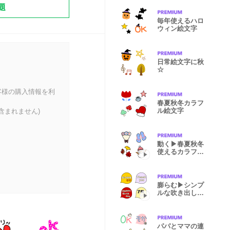
題
毎年使えるハロ
ウィン絵文字
日常絵文字に秋
☆
客様の購入情報を利
春夏秋冬カラフ
ル絵文字
含まれません)
動く▶春夏秋冬
使えるカラフル
絵文字
膨らむ▶シンプ
ルな吹き出し言
葉
パパとママの連