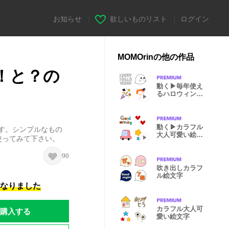
お知らせ
|
欲しいものリスト
|
ログイン
MOMOrinの他の作品
！と？の
動く▶毎年使え
るハロウィン絵
文字
動く▶カラフル
す。シンプルなもの
大人可愛い絵文
使ってみて下さい。
字
90
吹き出しカラフ
ル絵文字
になりました
カラフル大人可
購入する
愛い絵文字