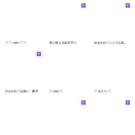
♡ ♡ mini ♡ ♡
冬に使える絵文字☆
ゆるかわ♡シンプル絵文字(3)
やさかわ♡お祝い・数字
♡ mini ♡
♡ みどり ♡