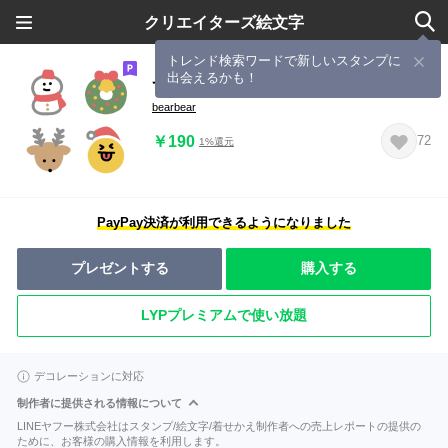
クリエイターズ絵文字
トレンド検索ワードで新しいスタンプに
出会えるかも！
ずっと使える♡らぶりーえもじ5(冬)
bearbear
￥190
72
1%還元
PayPay決済が利用できるようになりました
プレゼントする
購入する
LYPプレミアムで使い放題
デコレーションに対応
制作者に提供される情報について
LINEヤフー株式会社はスタンプ/絵文字/着せかえ制作者への売上レポートの提供の
ために、お客様の購入情報を利用します。