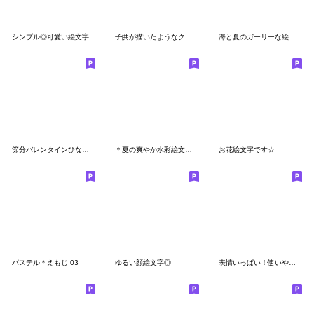
シンプル◎可愛い絵文字
子供が描いたようなクレヨン絵文字(3)
海と夏のガーリーな絵文字
節分バレンタインひな祭りで使える絵文字
＊夏の爽やか水彩絵文字＊
お花絵文字です☆
パステル＊えもじ 03
ゆるい顔絵文字◎
表情いっぱい！使いやすいゆるクマ絵文字