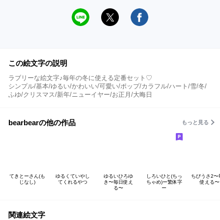
この絵文字の説明
ラブリーな絵文字♪毎年の冬に使える定番セット♡
シンプル/基本/ゆるい/かわいい/可愛い/ポップ/カラフル/ハート/雪/冬/
ふゆ/クリスマス/新年/ニューイヤー/お正月/大晦日
bearbearの他の作品
もっと見る
てきとーさん(も
ゆるくていやし
ゆるいひろゆ
しろいひと(ちっ
ちびうさ2〜
じなし)
てくれるやつ
き〜毎日使え
ちゃめ)ー繁体字
使える〜
る〜
ー
関連絵文字