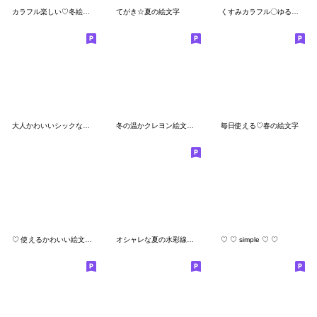
カラフル楽しい♡冬絵文字
てがき☆夏の絵文字
くすみカラフル〇ゆるえもじ
大人かわいいシックな冬絵文字
冬の温かクレヨン絵文字、クリスマス絵文字
毎日使える♡春の絵文字
♡ 使えるかわいい絵文字 ♡
オシャレな夏の水彩線画 基本セット
♡ ♡ simple ♡ ♡