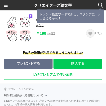
クリエイターズ絵文字
トレンド検索ワードで新しいスタンプに
出会えるかも！
◎しろうさ◎ #5
きなこ
￥190
1.3万
1%還元
PayPay決済が利用できるようになりました
プレゼントする
購入する
LYPプレミアムで使い放題
デコレーションに対応
制作者に提供される情報について
LINEヤフー株式会社はスタンプ/絵文字/着せかえ制作者への売上レポートの提供の
ために、お客様の購入情報を利用します。