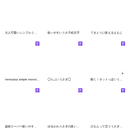
大人可愛いシンプルうさぎさん＊絵文字
使いやすいうさ子絵文字
てきとうに使えるえもじ
nemuiasa simple monotone emoji
◯らぶいうさぎ◯
動く！ネットっぽいうさぎ絵文字
超絶スーパー使いやすいうさぎ絵文字
ゆるかわうさぎの使いやすい絵文字
ぴえんって言ううさぎの絵文字