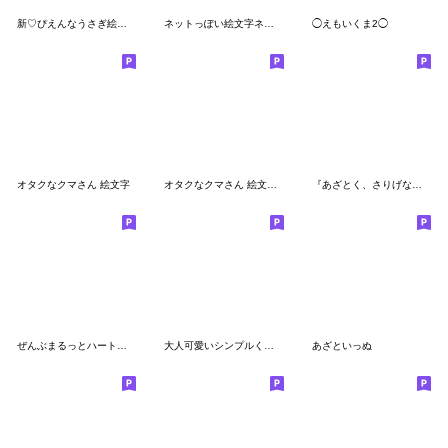
新♡ぴえんなうさぎ絵文字
ネットっぽい絵文字ネコとウサギver.
◯えもいくま2◯
オタクなクマさん 絵文字
オタクなクマさん 絵文字 2
『あざとく、さりげなく♡』
ぜんぶまるっとハート！♡
大人可愛いシンプルくまさん＊絵文字
あざといっぬ