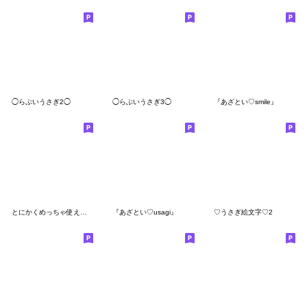
◯らぶいうさぎ2◯
◯らぶいうさぎ3◯
『あざとい♡smile』
とにかくめっちゃ使えるnewあざといっぬ
『あざとい♡usagi』
♡うさぎ絵文字♡2