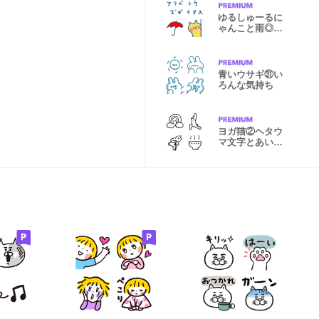
ゆるしゅーるに
ゃんこと雨◎つ
なげる敬語
青いウサギ㉛い
ろんな気持ち
ヨガ猫②ヘタウ
マ文字とあいさ
つの絵文字