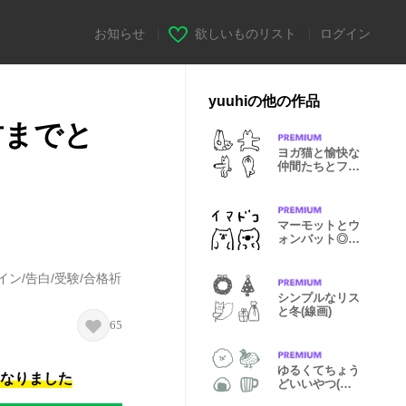
お知らせ
|
欲しいものリスト
|
ログイン
yuuhiの他の作品
君までと
ヨガ猫と愉快な
仲間たちとフィ
ットネス
マーモットとウ
。
ォンバット◎待
ち合わせ
イン/告白/受験/合格祈
シンプルなリス
と冬(線画)
65
ゆるくてちょう
になりました
どいいやつ(線
画)