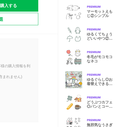
購入する
マーモットえも
じ②シンプル
題
ゆるくてちょう
どいいやつ②動
植物(線画)
冬毛がモコモコ
なネコ
客様の購入情報を利
含まれません)
ゆるぐらし◎お
着替えできるう
さぎとくま
どうぶつカフェ
◎パンとコーヒ
ーと春
無邪気なうさぎ