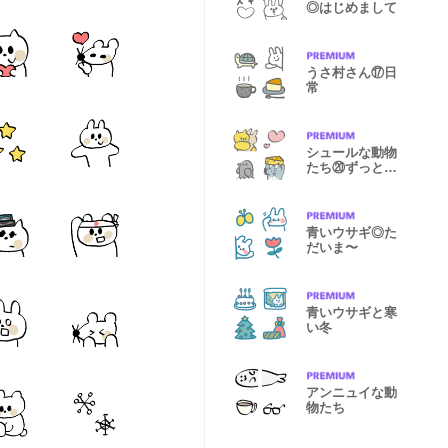
◎はじめまして
うさ村さん⑰日
常
シュールな動物
たち⑳ずっとい
っしょ
青いウサギ◎た
だいま〜
青いウサギと寒
い冬
アンニュイな動
物たち