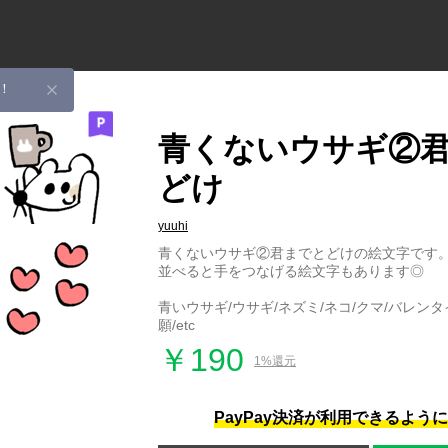
！
青くないウサギ②
どけ
yuuhi
青くないウサギ②君までとどけの絵文字です
並べると手をつなげる絵文字もあります◎
青いウサギ/ウサギ/ネズミ/ネコ/クマ/バレンタ
願/etc
￥190
1%還元
PayPay決済が利用できるよう