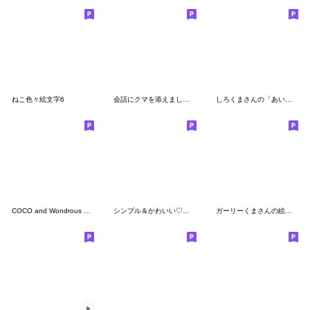
ねこ色々絵文字6
会話にクマを添えましょう【番外編】絵文字
しろくまさんの「あいうえお」
COCO and Wondrous Emoji 5
シンプル＆かわいい♡絵文字
ガーリーくまさんの絵文字6