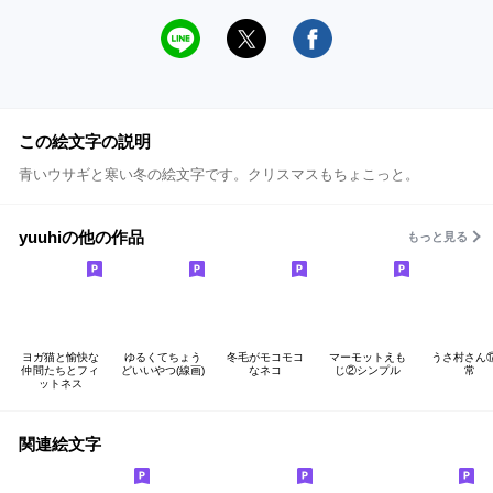
この絵文字の説明
青いウサギと寒い冬の絵文字です。クリスマスもちょこっと。
yuuhiの他の作品
もっと見る
ヨガ猫と愉快な
ゆるくてちょう
冬毛がモコモコ
マーモットえも
うさ村さん
仲間たちとフィ
どいいやつ(線画)
なネコ
じ②シンプル
常
ットネス
関連絵文字