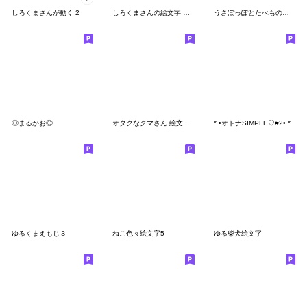
しろくまさんが動く 2
しろくまさんの絵文字 関西弁やで〜
うさぽっぽとたべもの絵文字
◎まるかお◎
オタクなクマさん 絵文字 2
*.•オトナSIMPLE♡#2•.*
ゆるくまえもじ３
ねこ色々絵文字5
ゆる柴犬絵文字