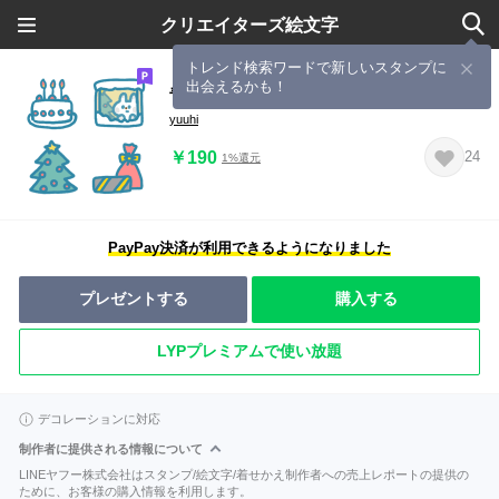
クリエイターズ絵文字
トレンド検索ワードで新しいスタンプに
出会えるかも！
青いウサギと寒い冬
yuuhi
￥190
24
1%還元
PayPay決済が利用できるようになりました
プレゼントする
購入する
LYPプレミアムで使い放題
デコレーションに対応
制作者に提供される情報について
LINEヤフー株式会社はスタンプ/絵文字/着せかえ制作者への売上レポートの提供の
ために、お客様の購入情報を利用します。