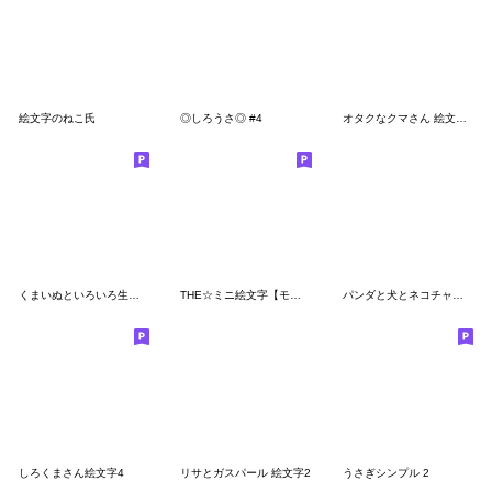
絵文字のねこ氏
◎しろうさ◎ #4
オタクなクマさん 絵文字 3
くまいぬといろいろ生き物絵文字
THE☆ミニ絵文字【モノクロ×パステル】
パンダと犬とネコチャンズのEMOJI
しろくまさん絵文字4
リサとガスパール 絵文字2
うさぎシンプル 2