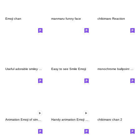
Emoji chan
manmaru funny face
chibimaro Reaction
Useful adorable smiley face
Easy to see Smile Emoji
monochrome ballpoint pen
Animation Emoji of simple man (Reaction)
Handy animation Emoji of the simple man
chibimaro chan 2