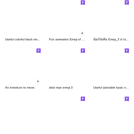
Useful colorful black smile simple emoji
Fun animation Emoji of the simple man 2
น้องไข่เค็ม Emoji_3 มาแล้วจร้า
An emoticon to move.
stick man emoji 3
Useful adorable basic natural emoji 10