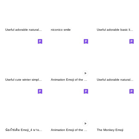
Useful adorable natural emoji2
niconico smile
Useful adorable basic lineart emoji
Useful cute winter simple emoji
Animation Emoji of the simple man 2
Useful adorable natural emoji 7
น้องไข่เค็ม Emoji_4 มาแล้วจร้า
Animation Emoji of the simple man (body)
The Monkey Emoji