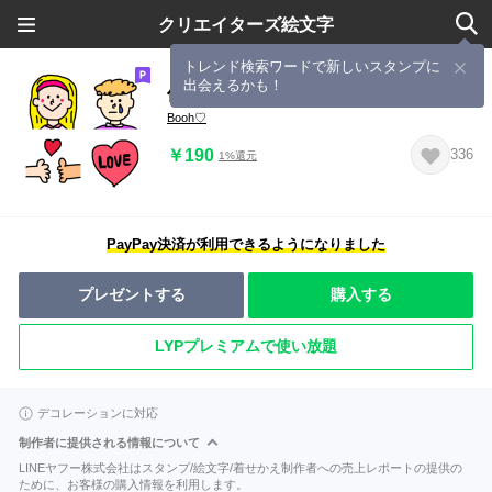
クリエイターズ絵文字
トレンド検索ワードで新しいスタンプに
出会えるかも！
使える!!! 可愛い 手描き no 絵文字★
Booh♡
￥190
336
1%還元
PayPay決済が利用できるようになりました
プレゼントする
購入する
LYPプレミアムで使い放題
デコレーションに対応
制作者に提供される情報について
LINEヤフー株式会社はスタンプ/絵文字/着せかえ制作者への売上レポートの提供の
ために、お客様の購入情報を利用します。