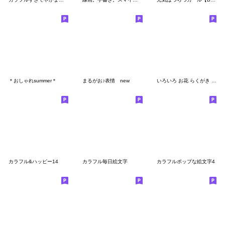
＊おしゃれsummer＊
まるがお♪表情 new
いろいろ お花 らくがき レトロ
カラフル&ハッピー14
カラフル毎日絵文字
カラフルポップな絵文字4