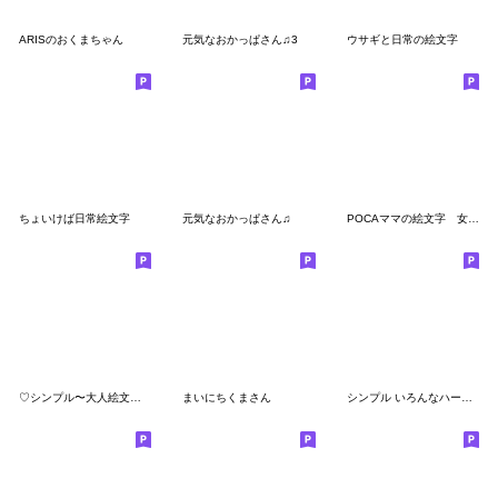
ARISのおくまちゃん
元気なおかっぱさん♫3
ウサギと日常の絵文字
ちょいけば日常絵文字
元気なおかっぱさん♫
POCAママの絵文字 女の子編 2
♡シンプル〜大人絵文字♡
まいにちくまさん
シンプル いろんなハートがたくさん