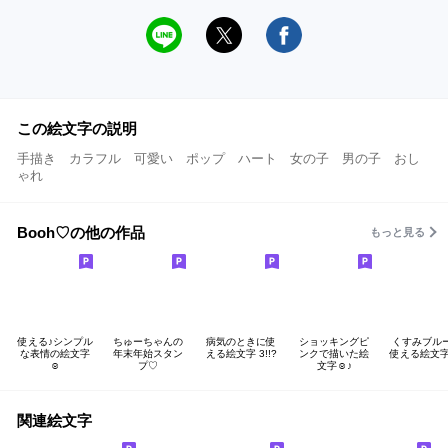
この絵文字の説明
手描き カラフル 可愛い ポップ ハート 女の子 男の子 おし
ゃれ
Booh♡の他の作品
もっと見る
使える♪シンプル
ちゅーちゃんの
病気のときに使
ショッキングピ
くすみブル
な表情の絵文字
年末年始スタン
える絵文字 3!!?
ンクで描いた絵
使える絵文字☺
☺︎
プ♡
文字☺︎♪
関連絵文字