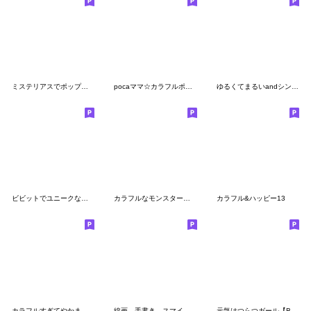
ミステリアスでポップな絵文字
pocaママ☆カラフルポップな絵文字
ゆるくてまるいandシンプル
ビビットでユニークな絵文字☆pocaママ
カラフルなモンスターたち
カラフル&ハッピー13
カラフルすぎてやかましい絵文字
線画。手書き。スマイル。
元気はつらつガール【Basic】♡絵文字♡msp