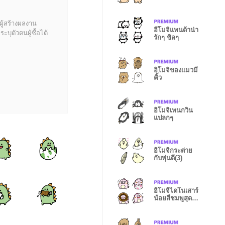
ผู้สร้างผลงาน
อีโมจิแพนด้าน่า
บุตัวตนผู้ซื้อได้
รักๆ ชิลๆ
อิโมจิของแมวมี
คิ้ว
อิโมจิเพนกวิน
แปลกๆ
อิโมจิกระต่าย
กับหุ่นดี(3)
อิโมจิไดโนเสาร์
น้อยสีชมพูสุดน่า
รัก