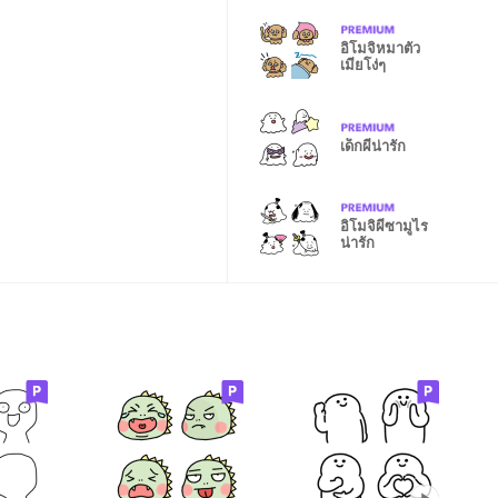
อิโมจิหมาตัว
เมียโง่ๆ
เด็กผีน่ารัก
อิโมจิผีซามูไร
น่ารัก