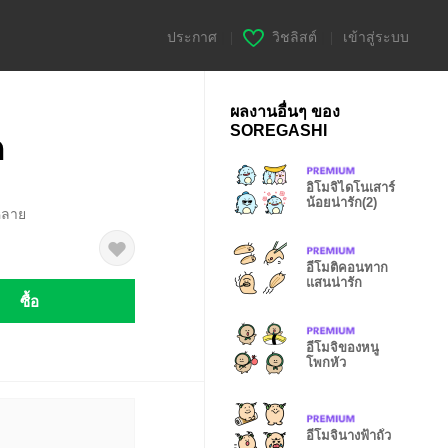
ประกาศ
|
วิชลิสต์
|
เข้าสู่ระบบ
ผลงานอื่นๆ ของ
SOREGASHI
ก
อิโมจิไดโนเสาร์
น้อยน่ารัก(2)
หลาย
อีโมติคอนทาก
แสนน่ารัก
ซื้อ
อีโมจิของหนู
โพกหัว
อีโมจินางฟ้าถั่ว