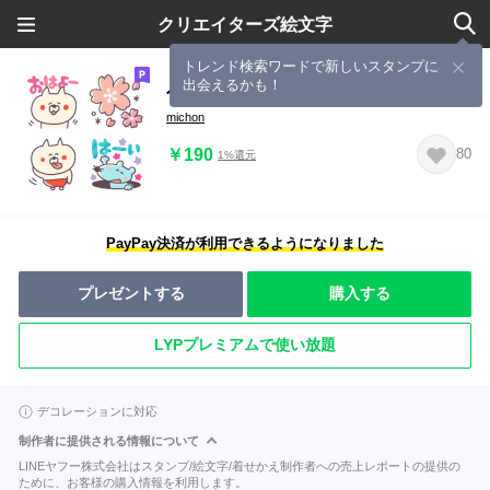
クリエイターズ絵文字
トレンド検索ワードで新しいスタンプに
出会えるかも！
色々絵文字“ゆるネコさんの挨拶だよ”
michon
￥190
80
1%還元
PayPay決済が利用できるようになりました
プレゼントする
購入する
LYPプレミアムで使い放題
デコレーションに対応
制作者に提供される情報について
LINEヤフー株式会社はスタンプ/絵文字/着せかえ制作者への売上レポートの提供の
ために、お客様の購入情報を利用します。