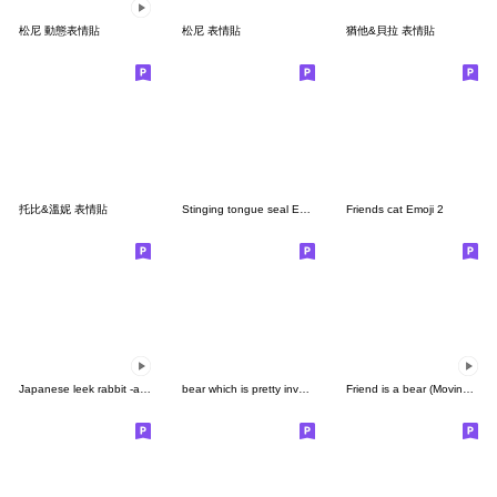
松尼 動態表情貼
松尼 表情貼
猶他&貝拉 表情貼
托比&溫妮 表情貼
Stinging tongue seal Emoji1
Friends cat Emoji 2
Japanese leek rabbit -arrangement-
bear which is pretty invective Emoji1
Friend is a bear (Moving Emoji)