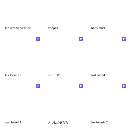
the ill-tempered fox
deppa1
baby chick
fox friends 3
シーモ君
wolf friend
wolf friend 2
きつねの友だち
fox friends 2