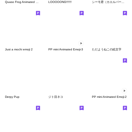
Quaso Frog Animated Emoji 1 - new
LOOOOONG!!!!!!
シーモ君（カエルバージョン）
Just a mochi emoji 2
PP mini Animated Emoji-3
ただようねこの絵文字
Derpy Pup
ジト目ネコ
PP mini Animated Emoji-2