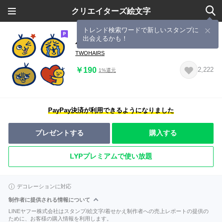
クリエイターズ絵文字
トレンド検索ワードで新しいスタンプに
出会えるかも！
小さい二毛
TWOHAIRS
￥190
2,222
1%還元
PayPay決済が利用できるようになりました
プレゼントする
購入する
LYPプレミアムで使い放題
デコレーションに対応
制作者に提供される情報について
LINEヤフー株式会社はスタンプ/絵文字/着せかえ制作者への売上レポートの提供の
ために、お客様の購入情報を利用します。