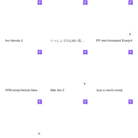
fox friends 4
いっしょうけんめい生きるちいさきもの
PP mini Animated Emoji-4
ATM emoji freinds New
little dot 2
Just a mochi emoji