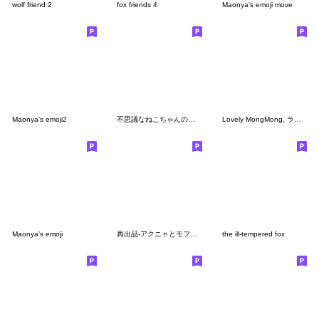
wolf friend 2
fox friends 4
Maonya's emoji move
Maonya's emoji2
不思議なねこちゃんの世界
Lovely MongMong, ラブリーモンモン絵文字2
Maonya's emoji
再出品-アクニャとモフモフニャの絵文字
the ill-tempered fox