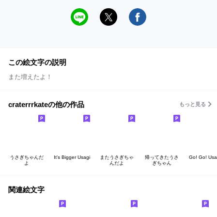
この絵文字の説明
また増えたよ！
craterrrkateの他の作品
もっと見る
うさぎちゃんだ
It's Bigger Usagi
またうさぎちゃ
帰ってきたうさ
Go! Go! Usa
よ
んだよ
ぎちゃん
関連絵文字