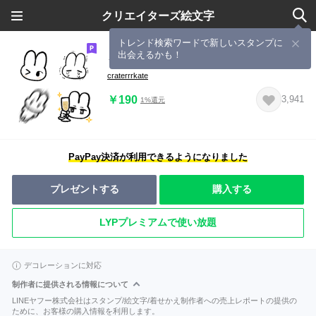
クリエイターズ絵文字
トレンド検索ワードで新しいスタンプに
出会えるかも！
うさぎちゃんだよ THIRD
craterrrkate
￥190
3,941
1%還元
PayPay決済が利用できるようになりました
プレゼントする
購入する
LYPプレミアムで使い放題
デコレーションに対応
制作者に提供される情報について
LINEヤフー株式会社はスタンプ/絵文字/着せかえ制作者への売上レポートの提供の
ために、お客様の購入情報を利用します。