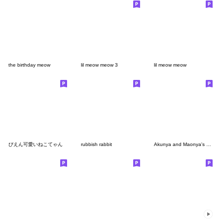
the birthday meow
lil meow meow 3
lil meow meow
ぴえん可愛いねこてゃん
rubbish rabbit
Akunya and Maonya's emoji2