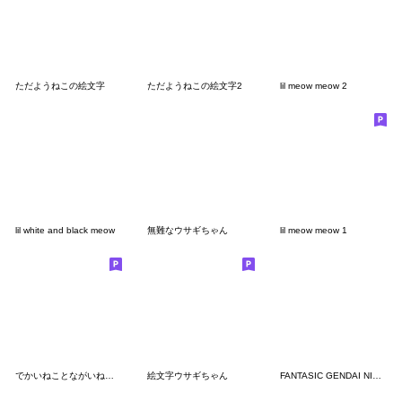
ただようねこの絵文字
ただようねこの絵文字2
lil meow meow 2
lil white and black meow
無難なウサギちゃん
lil meow meow 1
でかいねことながいねこ絵文字
絵文字ウサギちゃん
FANTASIC GENDAI NIPPON