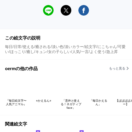
この絵文字の説明
毎日/日常/使える/癒される/淡い色/淡いカラー/絵文字/にこちゃん/可愛
い/ほっこり/癒し/キュン/女の子らしい/人気/一言/よく使う/急上昇
oermの他の作品
もっと見る
『毎日絵文字〜
○かえるん○
「意外と使え
「毎日かえる
【ぱぱぱぱ
人気アニマル』
る！ネガティブ
ん」
ー】
face」
関連絵文字