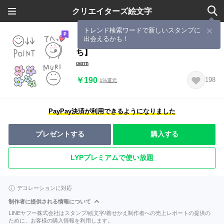
クリエイターズ絵文字
トレンド検索ワードで新しいスタンプに
出会えるかも！
【毎日使える♡癒しカラーの絵文字た
ち】
oerm
￥190
198
1%還元
PayPay決済が利用できるようになりました
プレゼントする
購入する
LYPプレミアムで使い放題
デコレーションに対応
制作者に提供される情報について
LINEヤフー株式会社はスタンプ/絵文字/着せかえ制作者への売上レポートの提供の
ために、お客様の購入情報を利用します。