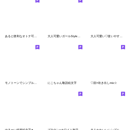
あると便利なオトナ可愛い♡絵文字
大人可愛いガールStyle♡絵文字
大人可愛い♡使いやすいシンプル絵文字
モノトーンでシンプルな絵文字4
にこちゃん敬語絵文字
♡顔×吹き出しmix☆
ゆるーい線画絵文字✴
ブラウン×ホワイト毎日使える絵文字
大人かわいいシンプルカラーの絵文字♡