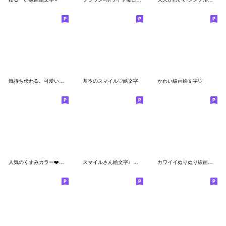
気持ち伝わる。可愛い。ハート。
基本のスマイル♡絵文字
かわい線画絵文字♡
人気のくすみカラー❤️ニコちゃん
スマイルさん絵文字♩ミニスタンプも◎
カワイイぬりぬり線画 基本セット