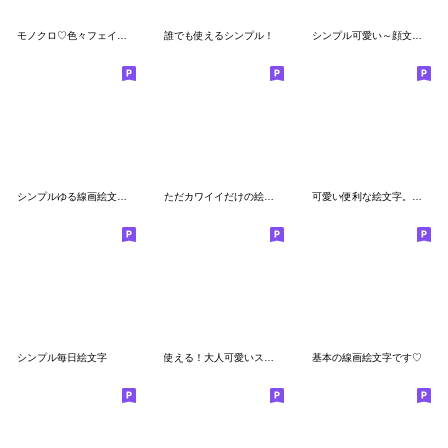
モノクロ♡色々フェイス。
誰でも使えるシンプル！
シンプル可愛い～顔文字～
シンプルゆる線画絵文字♡
ただカワイイだけの絵文字
可愛い便利な絵文字。＊*★
シンプル毎日絵文字
使える！大人可愛いスマイル絵文字♫
基本の線画絵文字です♡