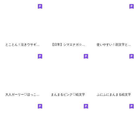
とことん！泣きウサギ絵文字
【日常】シマエナガ☆リアクション絵文字3D
使いやすい！顔文字とハンドサイン
大人ガーリー♡ほっこりパンダ絵文字 2
まんまるピンク♡絵文字
ふにふにまんまる絵文字