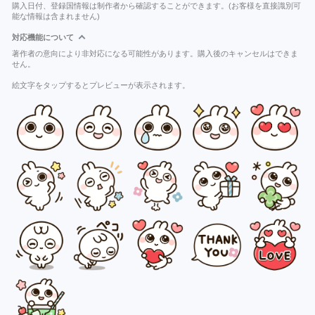
購入日付、登録国情報は制作者から確認することができます。(お客様を直接識別可
能な情報は含まれません)
対応機能について
著作者の意向により非対応になる可能性があります。購入後のキャンセルはできま
せん。
絵文字をタップするとプレビューが表示されます。