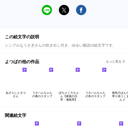
この絵文字の説明
シンプルなうさぎさんの吹き出し付き、ゆるい敬語の絵文字です。
よつばの他の作品
もっと見る
あざらしとタコ
うさハムちゃん
ぽちゃくろちゃ
うさハムちゃん
無気力ぱん
さん
の春のスタンプ
ん【家族の日
の冬のスタンプ
寄り添うく
常・連絡用】
ん 2
関連絵文字