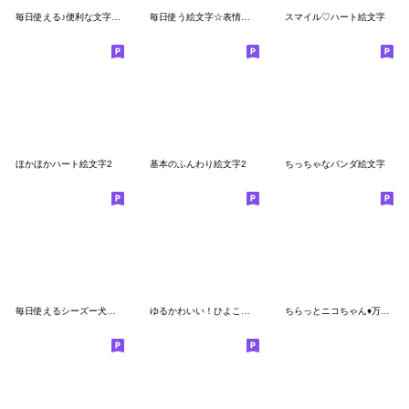
毎日使える♪便利な文字入りもちエナガ
毎日使う絵文字☆表情たくさんバージョン
スマイル♡ハート絵文字
ほかほかハート絵文字2
基本のふんわり絵文字2
ちっちゃなパンダ絵文字
毎日使えるシーズー犬の絵文字
ゆるかわいい！ひよこさん絵文字 2
ちらっとニコちゃん♦万能！基本絵文字2