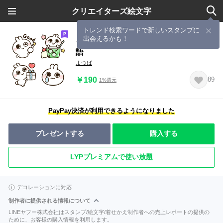
クリエイターズ絵文字
トレンド検索ワードで新しいスタンプに
出会えるかも！
シンプルうさぎさん★ふきだしゆる敬
語
よつば
￥190
89
1%還元
PayPay決済が利用できるようになりました
プレゼントする
購入する
LYPプレミアムで使い放題
デコレーションに対応
制作者に提供される情報について
LINEヤフー株式会社はスタンプ/絵文字/着せかえ制作者への売上レポートの提供の
ために、お客様の購入情報を利用します。