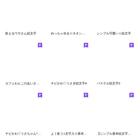
使えるウサさん絵文字
めっちゃ光る☆ネオンのニコちゃん
シンプル可愛い☆絵文字
カフェわんこのあいさつ絵文字
チビかわ♡うさぎ絵文字4
パステル顔文字2
チビかわ♡うさちゃん*文字付き*
よく使う⭐︎文字入り基本セット
【シンプル基本絵文字】 ー クレヨン風 ー