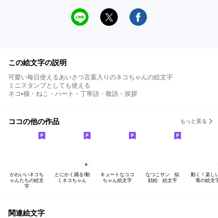
この絵文字の説明
可愛い毎日使えるあいさつ言葉入りのネコちゃんの絵文字
ミニスタンプとしても使える
ネコ•猫・ねこ・ハート・丁寧語・敬語・挨拶
ココの他の作品
もっと見る
かわいいネコち
とにかく踊る!動
キュートなココ
なつこサン 似
動く！楽し
ゃんたちの絵文
くネコちゃん
ちゃん絵文字
顔絵 絵文字
竜の絵文
字
関連絵文字