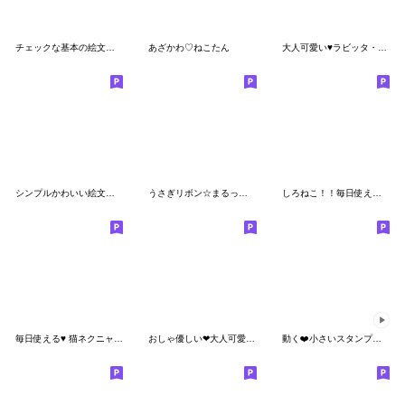
チェックな基本の絵文字☆
あざかわ♡ねこたん
大人可愛い♥️ラビッタ・ガーリー絵文字
シンプルかわいい絵文字です！2
うさぎリボン☆まるっと絵文字
しろねこ！！毎日使えるひとことを添えて❤❤
毎日使える♥️ 猫ネクニャの元気絵文字
おしゃ優しい❤大人可愛い猫ネクニャ絵文字2
動く❤️小さいスタンプ❤️白猫