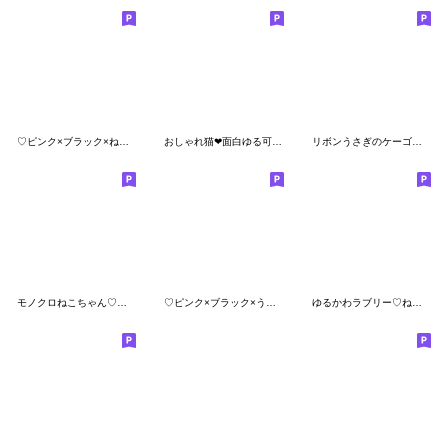
♡ピンク×ブラック×ねこちゃん×敬語♡
おしゃれ猫❤面白ゆる可愛いネクニャ絵文字
リボンうさぎのケーゴでトーク♥
モノクロねこちゃん♡カラーmix♪
♡ピンク×ブラック×うさちゃん×敬語♡
ゆるかわラブリー♡ねこちゃん絵文字♡ 2