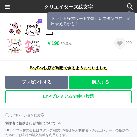
クリエイターズ絵文字
トレンド検索ワードで新しいスタンプに
出会えるかも！
リボンねこの毎日使える絵文字
ココ
￥190
229
1%還元
PayPay決済が利用できるようになりました
プレゼントする
購入する
LYPプレミアムで使い放題
デコレーションに対応
制作者に提供される情報について
LINEヤフー株式会社はスタンプ/絵文字/着せかえ制作者への売上レポートの提供の
ために、お客様の購入情報を利用します。