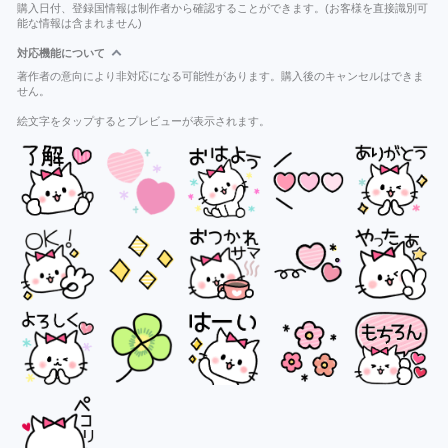
購入日付、登録国情報は制作者から確認することができます。(お客様を直接識別可
能な情報は含まれません)
対応機能について
著作者の意向により非対応になる可能性があります。購入後のキャンセルはできま
せん。
絵文字をタップするとプレビューが表示されます。