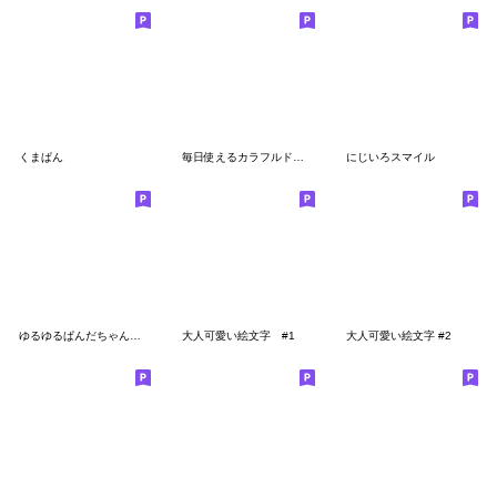
くまぱん
毎日使えるカラフルドット絵文字6
にじいろスマイル
ゆるゆるぱんだちゃんのひとこと絵文字
大人可愛い絵文字 #1
大人可愛い絵文字 #2