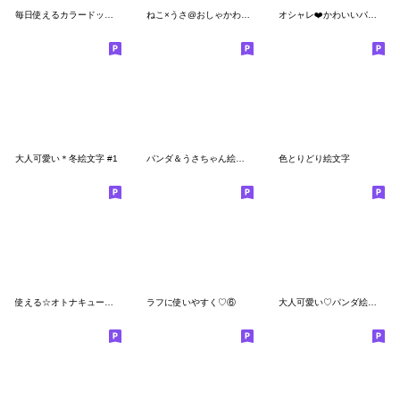
毎日使えるカラードット絵文字3
ねこ×うさ@おしゃかわ絵文字
オシャレ❤️かわいいパンダの絵文字
大人可愛い＊冬絵文字 #1
パンダ＆うさちゃん絵文字
色とりどり絵文字
使える☆オトナキュート絵文字♩2
ラフに使いやすく♡⑥
大人可愛い♡パンダ絵文字