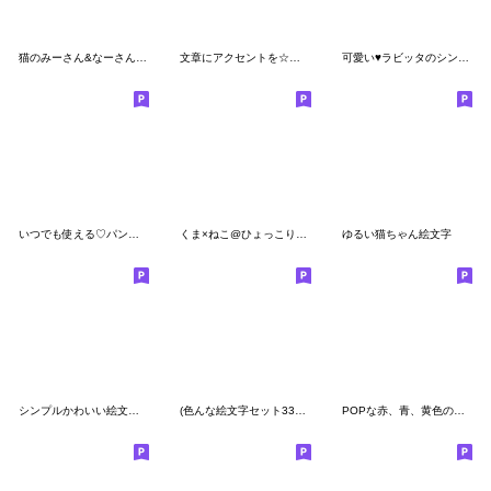
猫のみーさん&なーさんの絵文字♡
文章にアクセントを☆絵文字いろいろ
可愛い♥️ラビッタのシンプル絵文字
いつでも使える♡パンダ絵文字
くま×ねこ@ひょっこりシンプル便利絵文字
ゆるい猫ちゃん絵文字
シンプルかわいい絵文字です！2
(色んな絵文字セット33大人可愛いシンプル)
POPな赤、青、黄色の絵文字