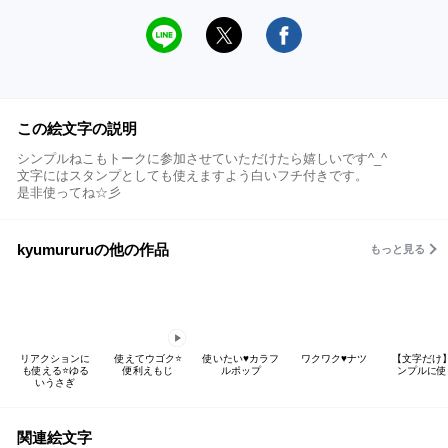
この絵文字の説明
シンプルねこもトークに参加させていただけたら嬉しいです^_^
文字にはスタンプとしても使えますよう白いフチ付きです。
是非使ってね☆彡
kyumururuの他の作品
もっと見る
リアクションに
使えてウゴク⭐️
使いたい♥️カラフ
ワクワク♥️ナツ
【文字だけ
も使える⭐️ゆる
便利えもじ
ルポップ
ンプルに使
いうさぎ
関連絵文字