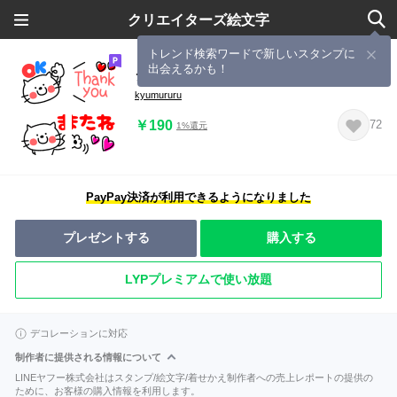
クリエイターズ絵文字
トレンド検索ワードで新しいスタンプに
出会えるかも！
シンプルねこの日常絵文字♥
kyumururu
￥190
72
1%還元
PayPay決済が利用できるようになりました
プレゼントする
購入する
LYPプレミアムで使い放題
デコレーションに対応
制作者に提供される情報について
LINEヤフー株式会社はスタンプ/絵文字/着せかえ制作者への売上レポートの提供の
ために、お客様の購入情報を利用します。