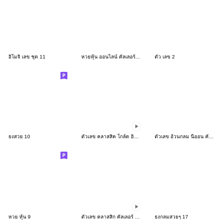
อิโมจิ เลข ชุด 11
หวยหุ้น ออนไลน์ คัลเลอร์ฟูล แบล็ค อิโมจิ
ตัว เลข 2
ธงสวย 10
ตัวเลข คลาสสิค โกล์ด อิโมจิ วิบวับ
ตัวเลข อ้วนกลม นีออน คัลเลอร์ฟูล อิโมจิ
หวย หุ้น 9
ตัวเลข คลาสสิก คัลเลอร์ วิบวับ อิโมจิ
ธงกลมสวยๆ 17