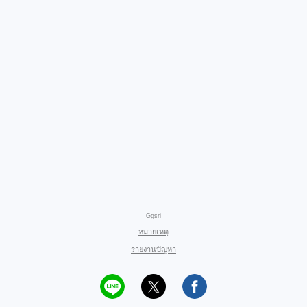
Ggsri
หมายเหตุ
รายงานปัญหา