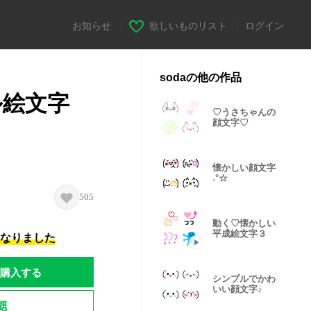
お知らせ
|
欲しいものリスト
|
ログイン
sodaの他の作品
ル絵文字
♡うさちゃんの
顔文字♡
懐かしい顔文字
˖°☆
505
動く♡懐かしい
平成絵文字３
になりました
購入する
シンプルでかわ
いい顔文字♪
題