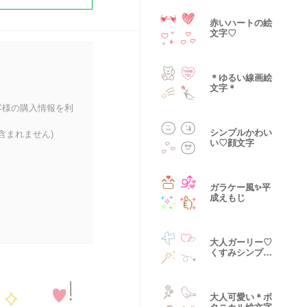
赤いハートの絵
文字♡
＊ゆるい線画絵
文字＊
客様の購入情報を利
シンプルかわい
含まれません)
い♡顔文字
ガラケー風✨平
成えもじ
大人ガーリー♡
くすみシンプル
絵文字
大人可愛い＊ボ