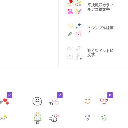
平成風♡カラフ
ルデコ絵文字
＊シンプル線画
＊
動く♡ドット絵
文字