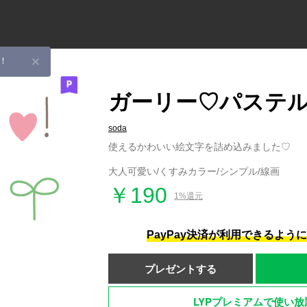
！
ガーリー♡パステ
soda
使えるかわいい絵文字を詰め込みました♡
大人可愛い/くすみカラー/シンプル/線画
￥190
1%還元
PayPay決済が利用できるよう
プレゼントする
LYPプレミアムで使い放