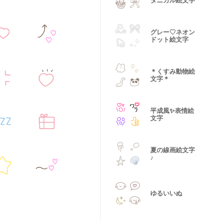
タニカル絵文字
グレー♡ネオン
ドット絵文字
＊くすみ動物絵
文字＊
平成風✨表情絵
文字
夏の線画絵文字
♪
ゆるいいぬ