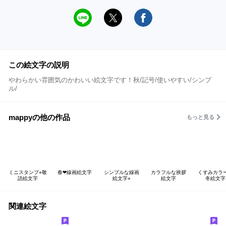
この絵文字の説明
やわらかい雰囲気のかわいい絵文字です！秋/記号/使いやすい/シンプ
ル/
mappyの他の作品
もっと見る
ミニスタンプ⭐︎敬
春❤︎線画絵文字
シンプルな線画
カラフルな挨拶
くすみカラ
語絵文字
絵文字⭐︎
絵文字
冬絵文字
関連絵文字