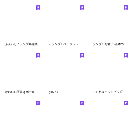
ふんわり＊シンプル線画
♡シンプルベージュ♡静止ver.＊
シンプル可愛い♪基本の絵文字
かわいい手書きボールペン絵文字
girly : )
ふんわり＊シンプル ②