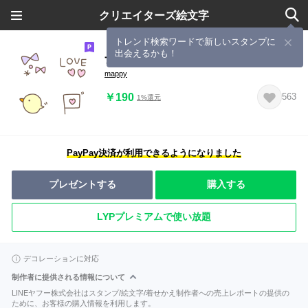
クリエイターズ絵文字
トレンド検索ワードで新しいスタンプに
出会えるかも！
ナチュラルかわいい絵文字
mappy
￥190
563
1%還元
PayPay決済が利用できるようになりました
プレゼントする
購入する
LYPプレミアムで使い放題
デコレーションに対応
制作者に提供される情報について
LINEヤフー株式会社はスタンプ/絵文字/着せかえ制作者への売上レポートの提供の
ために、お客様の購入情報を利用します。