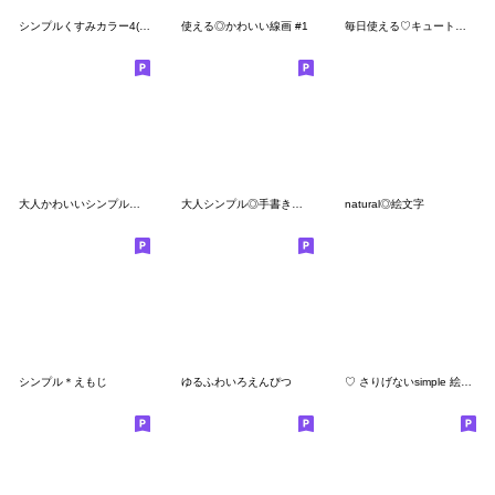
シンプルくすみカラー4(白フチあり)
使える◎かわいい線画 #1
毎日使える♡キュート絵文字
大人かわいいシンプルカラーの絵文字♡
大人シンプル◎手書き絵文字 #1
natural◎絵文字
シンプル＊えもじ
ゆるふわいろえんぴつ
♡ さりげないsimple 絵文字 ♡