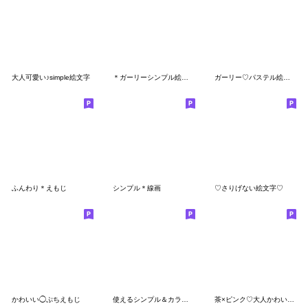
大人可愛い♪simple絵文字
＊ガーリーシンプル絵文字＊
ガーリー♡パステル絵文字
ふんわり＊えもじ
シンプル＊線画
♡さりげない絵文字♡
かわいい◯ぷちえもじ
使えるシンプル＆カラフル絵文字☆
茶×ピンク♡大人かわいい絵文字＊°