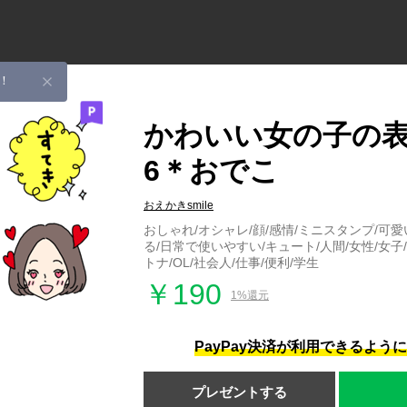
！
かわいい女の子の
6＊おでこ
おえかきsmile
おしゃれ/オシャレ/顔/感情/ミニスタンプ/可愛
る/日常で使いやすい/キュート/人間/女性/女子/
トナ/OL/社会人/仕事/便利/学生
￥190
1%還元
PayPay決済が利用できるよう
プレゼントする