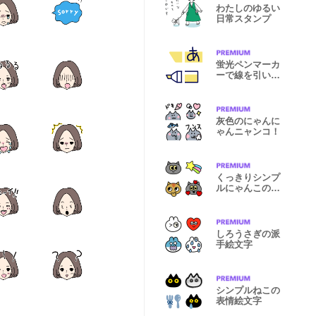
わたしのゆるい
日常スタンプ
蛍光ペンマーカ
ーで線を引いた
かわいい文字
灰色のにゃんに
ゃんニャンコ！
くっきりシンプ
ルにゃんこの表
情絵文字
しろうさぎの派
手絵文字
シンプルねこの
表情絵文字