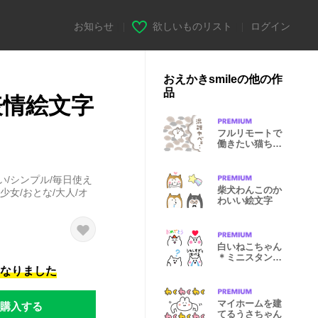
お知らせ
|
欲しいものリスト
|
ログイン
おえかきsmileの他の作
品
表情絵文字
フルリモートで
働きたい猫ちゃ
ん
い/シンプル/毎日使え
柴犬わんこのか
少女/おとな/大人/オ
わいい絵文字
白いねこちゃん
＊ミニスタンプ
風絵文字
になりました
購入する
マイホームを建
てるうさちゃん