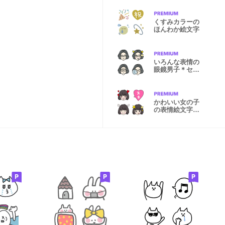
くすみカラーの
ほんわか絵文字
いろんな表情の
眼鏡男子＊セン
ター分け
かわいい女の子
の表情絵文字3
＊オカッパ