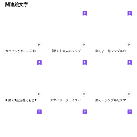
関連絵文字
カラフルかわいい♡動く記号ミックス
【動く】大人のシンプル絵文字❤️
動くよ。超シンプル白い人絵文字
▶︎動く❣️超定番えもじ❣️
スマイリーフェイス♡アニメーション絵文字
動く♡シンプルなスマイル絵文字2