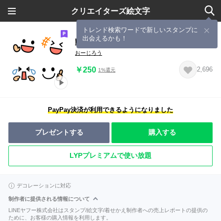
クリエイターズ絵文字
トレンド検索ワードで新しいスタンプに
出会えるかも！
動く✨顔文字さん
おーじろう
￥250
2,696
1%還元
PayPay決済が利用できるようになりました
プレゼントする
購入する
LYPプレミアムで使い放題
デコレーションに対応
制作者に提供される情報について
LINEヤフー株式会社はスタンプ/絵文字/着せかえ制作者への売上レポートの提供の
ために、お客様の購入情報を利用します。