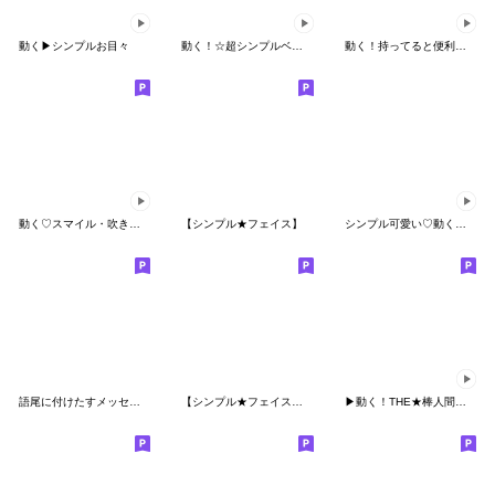
動く▶シンプルお目々
動く！☆超シンプルベーシック☆
動く！持ってると便利な絵文字
動く♡スマイル・吹き出し 絵文字
【シンプル★フェイス】
シンプル可愛い♡動く！毎日スマイル
語尾に付けたすメッセージ
【シンプル★フェイス】ブラック
▶︎動く！THE★棒人間１。リアクション！