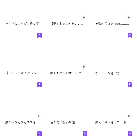
べんりなフキダシ絵文字
【動く】大人かわいい❤️ネオン絵文字
▶︎動く♡ほのぼのふんわり基本顔文字☺︎
【シンプル & ベーシック】 絵文字
動く▶︎ハンドサインで日常会話
からふるなきごう
動く♡きらきらスマイル絵文字
色々な『笑』40選
動く♡キラキラゴールドスマイル♡