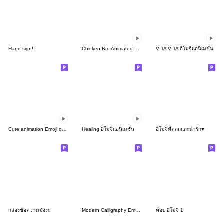
Hand sign!
Chicken Bro Animated Emoji
VITA VITA อิโมจิแอนิเมชัน
Cute animation Emoji of the simple man
Healing อิโมจิแอนิเมชัน
อีโมจิที่ตลกและน่ารัก♥
กล่องข้อความมังงะ
Modern Calligraphy Emoji - Noir
ท็อป อิโมจิ 1