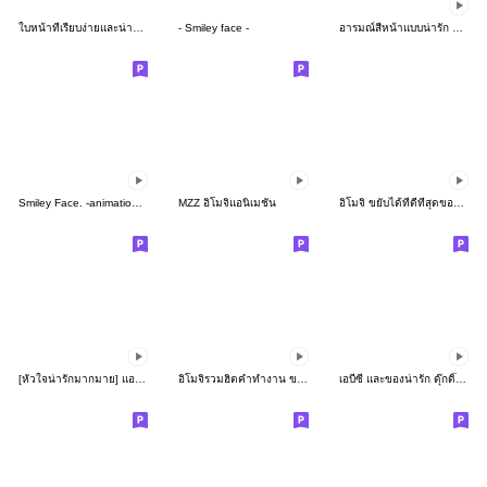
ใบหน้าที่เรียบง่ายและน่ารัก♡ -2-
- Smiley face -
อารมณ์สีหน้าแบบน่ารัก ดุ๊กดิ๊ก
Smiley Face. -animation emoji-
MZZ อิโมจิแอนิเมชัน
อิโมจิ ขยับได้ที่ดีที่สุดของไทย
[หัวใจน่ารักมากมาย] แอนิเมชั่น
อิโมจิรวมฮิตคำทำงาน ขยับได้นะ
เอบีซี และของน่ารัก ดุ๊กดิ๊ก เด้งดึ๋ง