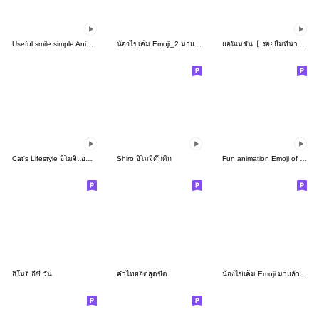
Useful smile simple Animated Emoji
น้องไข่เค็ม Emoji_2 มาแล้วจร้า
แอนิเมชั่น【 รอยยิ้มที่น่ารัก 】
Cat's Lifestyle อิโมจิแอนิเมชัน
Shiro อิโมจิดุ๊กดิ๊ก
Fun animation Emoji of the simple man
อิโมจิ อีซี่ วัน
คำไทยฮิตสุดขีด
น้องไข่เค็ม Emoji มาแล้วจร้า