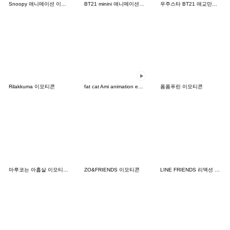
Snoopy 애니메이션 이모티콘
BT21 minini 애니메이션 이모티콘
우주스타 BT21 애교만렙 이모티콘
Rilakkuma 이모티콘
fat cat Ami animation emoji 2
폼폼푸린 이모티콘
마루코는 아홉살 이모티콘 2
ZO&FRIENDS 이모티콘
LINE FRIENDS 리액션 이모티콘