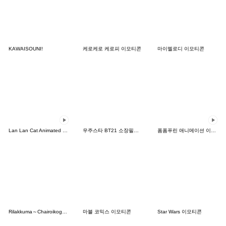
KAWAISOUNI!
케로케로 케로피 이모티콘
마이멜로디 이모티콘
Lan Lan Cat Animated Emoji 5
우주스타 BT21 소장필수 이모티콘
폼폼푸린 애니메이션 이모티콘
Rilakkuma～Chairoikoguma 등장～이모티콘
마블 코믹스 이모티콘
Star Wars 이모티콘