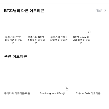
BT21님의 다른 이모티콘
더보기
우주스타 BT21
우주스타 BT21
우주스타 BT21
BT21 minini 애
애교만렙 이모티
소장필수 이모티
리액션 이모티콘
니메이션 이모티
콘
콘
콘
관련 이모티콘
구데타마 이모티콘(귀욤귀욤)
Sumikkogurashi Emoji Vol. 3
Chip 'n' Dale 이모티콘