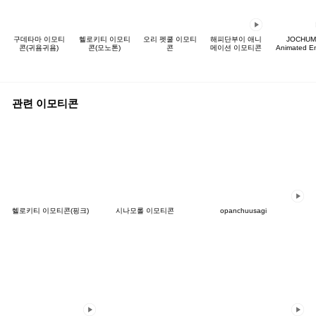
구데타마 이모티
헬로키티 이모티
오리 펫쿨 이모티
해피단부이 애니
JOCHUM
콘(귀욤귀욤)
콘(모노톤)
콘
메이션 이모티콘
Animated Em
관련 이모티콘
헬로키티 이모티콘(핑크)
시나모롤 이모티콘
opanchuusagi