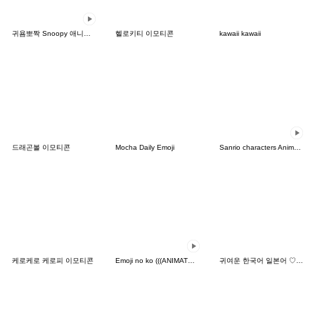
귀욤뽀짝 Snoopy 애니메이션 이모티콘
헬로키티 이모티콘
kawaii kawaii
드래곤볼 이모티콘
Mocha Daily Emoji
Sanrio characters Animated 8-bit Emoji
케로케로 케로피 이모티콘
Emoji no ko (((ANIMATED))) Emoji
귀여운 한국어 일본어 ♡ 이모티콘