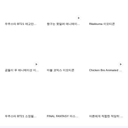
우주스타 BT21 애교만렙 이모티콘
짱구는 못말려 애니메이션 이모티콘
Rilakkuma 이모티콘
곰돌이 푸 애니메이션 이모티콘
마블 코믹스 이모티콘
Chicken Bro Animated Emoji
우주스타 BT21 소장필수 이모티콘
FINAL FANTASY 마스코트 이모티콘
어른에게 적합한 적당히 귀여운 이모티콘