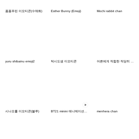
폼폼푸린 이모티콘(수채화)
Esther Bunny (Emoji)
Mochi rabbit chan
yuru shibainu emoji2
턱시도샘 이모티콘
어른에게 적합한 적당히 귀여운 이모티콘 2
시나모롤 이모티콘(블루)
BT21 minini 애니메이션 이모티콘
menhera chan