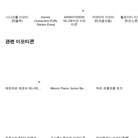
시나모롤 이모티
Sanrio
HANGYODON
구데타마 이모티
헬로키티 이
콘(블루)
characters Puffy
애니메이션 이모
콘(귀욤귀욤)
콘(모노톤
Sticker Emoji
티콘
관련 이모티콘
케로케로 케로피 애니메이션 이모티콘
Mezzo Piano Junior Berrie's Emoji
하트 초롱초롱 토끼
우주스타 BT21 리액션 이모티콘
오사루노몽키치 이모티콘
마이멜로디 이모티콘(빨간 모자)