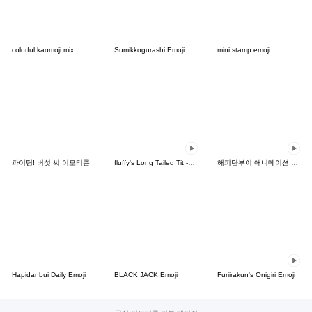
colorful kaomoji mix
Sumikkogurashi Emoji Vol. 4
mini stamp emoji
파이팅! 버섯 씨 이모티콘
fluffy's Long Tailed Tit -Emoji-
해피단부이 애니메이션 이모티콘
Hapidanbui Daily Emoji
BLACK JACK Emoji
Furiirakun's Onigiri Emoji