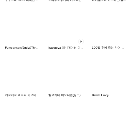
Fumeancats[Judy&Three Legs&Socles]Emoji
Irasutoya 애니메이션 이모티콘(파티)
100일 후에 죽는 악어 이모티콘
케로케로 케로피 이모티콘(사랑)
헬로키티 이모티콘(핑크)
Biwah Emoji