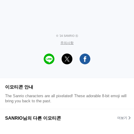
© ’24 SANRIO Ⓚ
주의사항
이모티콘 안내
The Sanrio characters are all pixelated! These adorable 8-bit emoji will
bring you back to the past.
SANRIO님의 다른 이모티콘
더보기