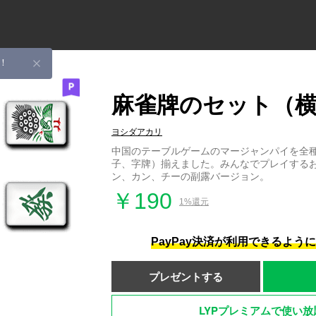
！
麻雀牌のセット（
ヨシダアカリ
中国のテーブルゲームのマージャンパイを全
子、字牌）揃えました。みんなでプレイする
ン、カン、チーの副露バージョン。
￥190
1%還元
PayPay決済が利用できるよう
プレゼントする
LYPプレミアムで使い放