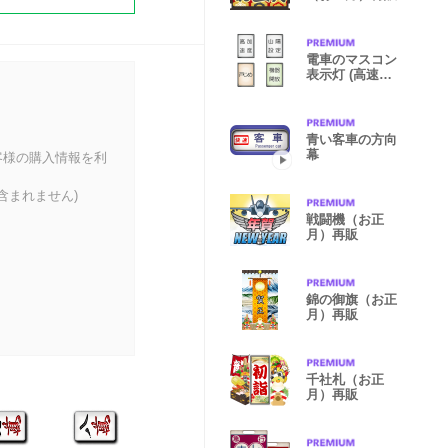
電車のマスコン
表示灯 (高速鉄
道)
青い客車の方向
幕
客様の購入情報を利
含まれません)
戦闘機（お正
月）再販
錦の御旗（お正
月）再販
千社札（お正
月）再販