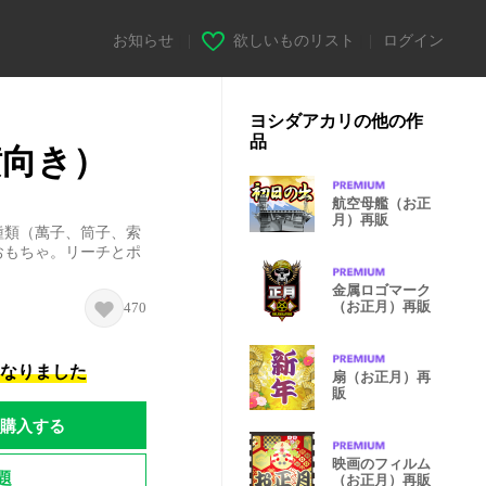
お知らせ
|
欲しいものリスト
|
ログイン
ヨシダアカリの他の作
品
横向き）
航空母艦（お正
月）再販
種類（萬子、筒子、索
おもちゃ。リーチとポ
金属ロゴマーク
（お正月）再販
470
になりました
扇（お正月）再
販
購入する
映画のフィルム
題
（お正月）再販