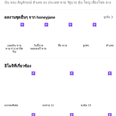
เงิน ทอง สัญลักษณ์ ตัวเลข ธง ประเทศ หวย รัฐบาล หุ้น ใหญ่ เสี่ยงโชค ดวง
ผลงานชุดอื่นๆ จาก honeyjane
ดูเพิ่ม
แอดมิน ขาย
วันนี้รวย
ชื่อ หวย
ลูกศร .
ตัวเลข .
หวย 6 (เวลาปิด
ลอตเตอรี่ หวย
รับ)
อิโมจิที่เกี่ยวข้อง
ธงกลมพิเศษ
ธงสวย 12
ธงหุ้น 15