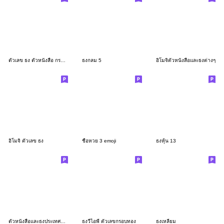
ตัวเลข ธง ตัวหนังสือ กรอบสีทอง
ธงกลม 5
อิโมจิตัวหนังสือและธงต่างๆ
อิโมจิ ตัวเลข ธง
ชื่อหวย 3 emoji
ธงหุ้น 13
ตัวหนังสือและธงประเทศต่างๆ
ธงวีไอพี ตัวเลขกรอบทอง
ธงเหลี่ยม