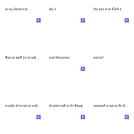
ธง by น้องหะรวย
หุ้น 3
เงิน ทอง หวย อิโมจิ 4
ชื่อหวย ชุดที่ 21 (หวยหุ้นต่างประเทศ)
ธงชาติแบบกลม
ธงสวย7
หวยหุ้น คำขายหวย แบล็ค โกลด์ อิโมจิ
ตัวเลขขายดี น่ารัก สีชมพู
ลอตเตอรี่ ขายหวย บิ๊ก คัลเลอร์ฟูล อิโมจิ