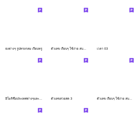
ธงต่างๆ รูปทรงกลม เรียบหรู
ตัวเลข เรียบๆ ใช้ง่าย สบายตา
เวลา 03
อิโมจิชื่อประเทศต่างๆและตัวเลข
ตัวเลขสวยสด 3
ตัวเลข เรียบๆ ใช้ง่าย สบายตาเวอร์ชั่น3