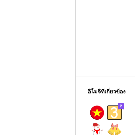
อิโมจิที่เกี่ยวข้อง