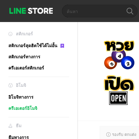
สติกเกอร์
สติกเกอร์สุดฮิตใช้ได้ไม่อั้น
สติกเกอร์ทางการ
ครีเอเตอร์สติกเกอร์
อิโมจิ
อิโมจิทางการ
ครีเอเตอร์อิโมจิ
ธีม
รองรับ ตกแต่ง
ธีมทางการ