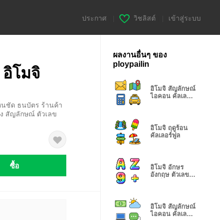
ประกาศ
|
วิชลิสต์
|
เข้าสู่ระบบ
ผลงานอื่นๆ ของ
ploypailin
อิโมจิ
อิโมจิ สัญลักษณ์
ไอคอน คัลเลอร์
ฟูล 2
็นชัด ธนบัตร ร้านค้า
ง สัญลักษณ์ ตัวเลข
อิโมจิ ฤดูร้อน
คัลเลอร์ฟูล
ซื้อ
อิโมจิ อักษร
อังกฤษ ตัวเลข
เรนโบว์ พิกเซล
อิโมจิ สัญลักษณ์
ไอคอน คัลเลอร์