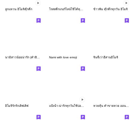
ลูกแหวน อิโมจิดุ๊กดิ๊ก
โรสสติ้กเกอร์ไลน์ใช้ได้ทุกวัน (อิโมจิ)
ข้าวพิม ดุ๊กดิ๊กทุกวัน อิโมจิ
นามิสาวน้อยน่ารัก (คำฮิตตามกระแสอิโมจิ)
Nami with love emoji
จินจี้เว่าอีสานอิโมจิ
อิโมจิรักรักเลิฟเลิฟ
แป้งน้ำ-น่ารักทุกวันใช้บ่อย อิโมจิ
หวยหุ้น คำขายหวย ออนไลน์ อิโมจิ