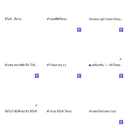
อิโมจิ : อีสาน
คำออฟฟิศโดนๆ
Doudou girl Letter Emoji 2
ตัวเลข คลาสสิค บิ๊ก โกล์ด อิโมจิ
คำไทยง่ายๆ 11
▶︎แอนิเมชั่น ♡---หัวใจของฉัน---♡ 2
ปั้นโบว์ ดุ๊กดิ๊กทุกวัน อิโมจิ
คำหวย อิโมจิ โดนๆ
คำแทนใจสายหวาน3