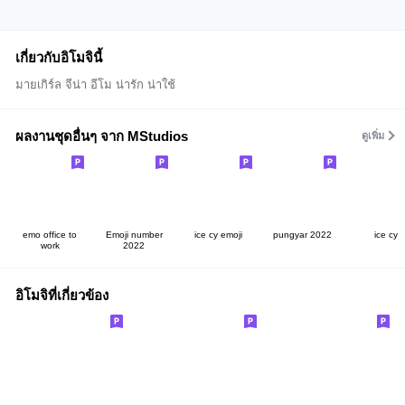
เกี่ยวกับอิโมจินี้
มายเกิร์ล จีน่า อีโม น่ารัก น่าใช้
ผลงานชุดอื่นๆ จาก MStudios
ดูเพิ่ม
emo office to
Emoji number
ice cy emoji
pungyar 2022
ice cy
work
2022
อิโมจิที่เกี่ยวข้อง