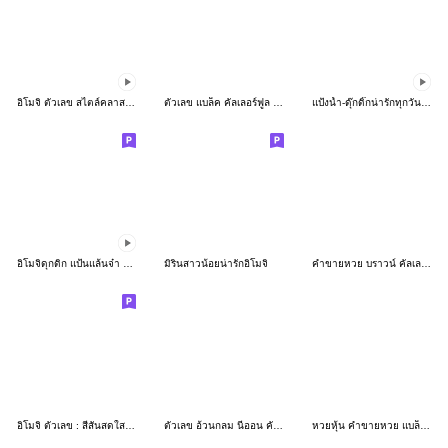
อิโมจิ ตัวเลข สไตล์คลาสสิก วิบวับ 2
ตัวเลข แบล็ค คัลเลอร์ฟูล อิโมจิ
แป้งน้ำ-ดุ๊กดิ๊กน่ารักทุกวัน อิโมจิ
อิโมจิดุกดิก แป้นแล้นจ๋า พร+ทุกวัน1
มิรินสาวน้อยน่ารักอิโมจิ
คำขายหวย บราวน์ คัลเลอร์ฟูล อิโมจิ
อิโมจิ ตัวเลข : สีสันสดใสน่ารักๆ สีสวยๆ
ตัวเลข อ้วนกลม นีออน คัลเลอร์ฟูล อิโมจิ
หวยหุ้น คำขายหวย แบล็ค โกลด์ อิโมจิ