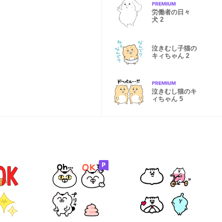
労働者の日々
犬 2
泣きむし子猫の
キィちゃん 2
泣きむし猫のキ
ィちゃん 5