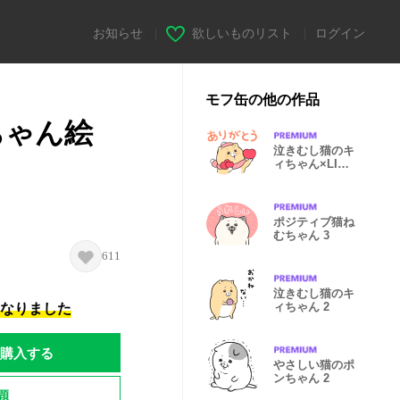
お知らせ
|
欲しいものリスト
|
ログイン
モフ缶の他の作品
ちゃん絵
泣きむし猫のキ
ィちゃん×LINE
NEWS Select
ポジティブ猫ね
むちゃん 3
611
泣きむし猫のキ
ィちゃん 2
になりました
購入する
やさしい猫のポ
ンちゃん 2
題