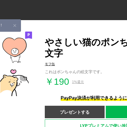
！
やさしい猫のポン
文字
モフ缶
これはポンちゃんの絵文字です。
￥190
1%還元
PayPay決済が利用できるよう
プレゼントする
LYPプレミアムで使い放