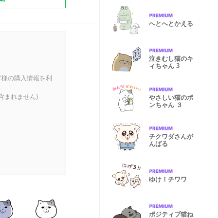
へとへとかえる
泣きむし猫のキ
ィちゃん 3
客様の購入情報を利
含まれません)
やさしい猫のポ
ンちゃん ３
チクワダさんが
んばる
ゆけ！チワワ
ポジティブ猫ね