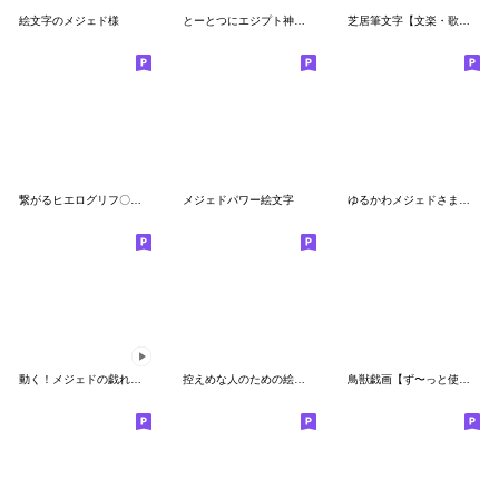
絵文字のメジェド様
とーとつにエジプト神絵文字
芝居筆文字【文楽・歌舞伎・落語】義太夫
繋がるヒエログリフ〇デコ絵文字〇エジプト
メジェドパワー絵文字
ゆるかわメジェドさま絵文字
動く！メジェドの戯れ【絵文字】
控えめな人のための絵文字
鳥獣戯画【ず〜っと使い倒せる敬語絵文字】