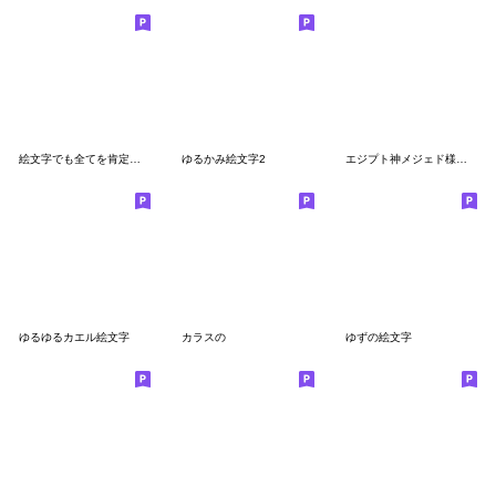
絵文字でも全てを肯定する執事
ゆるかみ絵文字2
エジプト神メジェド様☆シュール絵文字
ゆるゆるカエル絵文字
カラスの
ゆずの絵文字