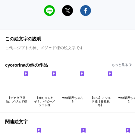
この絵文字の説明
古代エジプトの神、メジェド様の絵文字です
cyororinaの他の作品
もっと見る
【デカ文字敬
【赤ちゃんだ
web業界ちゃん
【BIG】メジェ
web業界ち
語】メジェド様
ぞ！】ベビーメ
３
ド様【春夏秋
２
ジェド様
冬】
関連絵文字