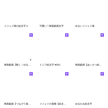
メジェド様の絵文字２
可愛い♡鳥獣戯画文字
ゆるいメジェド様
鳥獣戯画【動く！ゆる絵文字】
ドニワ絵文字 #001
鳥獣戯画【あいさつ絵文字】
鳥獣戯画【つなげて遊べるでか絵文字】
メジェドの冒険【絵文字】
ゆるかみ絵文字