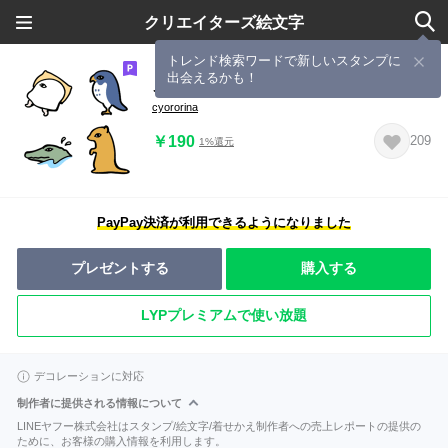
クリエイターズ絵文字
トレンド検索ワードで新しいスタンプに
出会えるかも！
メジェド様絵文字２
cyororina
￥190
209
1%還元
PayPay決済が利用できるようになりました
プレゼントする
購入する
LYPプレミアムで使い放題
デコレーションに対応
制作者に提供される情報について
LINEヤフー株式会社はスタンプ/絵文字/着せかえ制作者への売上レポートの提供の
ために、お客様の購入情報を利用します。