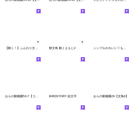
【動く！】ふんわり文鳥さんの絵文字
餅文鳥 動くえもじ2
シンプルかわいい♡もちもちセキセイインコ
おらの動物園53-7【コザクラインコ4】
BIRDSTORY 絵文字
おらの動物園29【文鳥6】