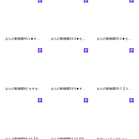
おらの動物園55-1★オカメインコ10絵文字
おらの動物園53-3★セキセイインコ6絵文字
おらの動物園55-2★セキセイインコ7絵文字
おらの動物園92 セキセイインコ絵文字
おらの動物園53-5★オカメインコ9絵文字
おらの動物園55-7【コザクラインコ5】
おらの動物園55-10【文鳥11】
おらの動物園53-12【文鳥10】
やさしいインコちゃんずの絵文字