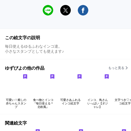
この絵文字の説明
毎日使えるゆるふわなインコ達。
小さなスタンプとしても使えます♪
ゆずぴよの他の作品
もっと見る
可愛い！癒しの
食べ物とインコ
可愛さあふれる
インコ、鳥さん
文字つき♡
赤ちゃんスタン
『毎日使える＊
インコ絵文字
いっぱい【ダジ
コ絵文字
プ
北欧風』
ャレ】
関連絵文字