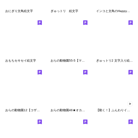
おにぎり文鳥絵文字
ぎゅっトリ 絵文字
インコと文鳥のHappy絵文字
おもちセキセイ絵文字
おらの動物園55-5【マメルリハ4】
ぎゅっトリ2 文字入り絵文字
おらの動物園12【コザクラインコ2】
おらの動物園46★オカメインコ5絵文字
【動く！】ふんわりインコちゃん絵文字