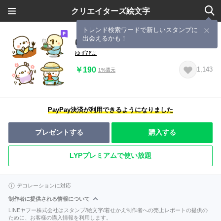
クリエイターズ絵文字
トレンド検索ワードで新しいスタンプに
出会えるかも！
ゆるふわインコ絵文字
ゆずぴよ
￥190
1,143
1%還元
PayPay決済が利用できるようになりました
プレゼントする
購入する
LYPプレミアムで使い放題
デコレーションに対応
制作者に提供される情報について
LINEヤフー株式会社はスタンプ/絵文字/着せかえ制作者への売上レポートの提供の
ために、お客様の購入情報を利用します。